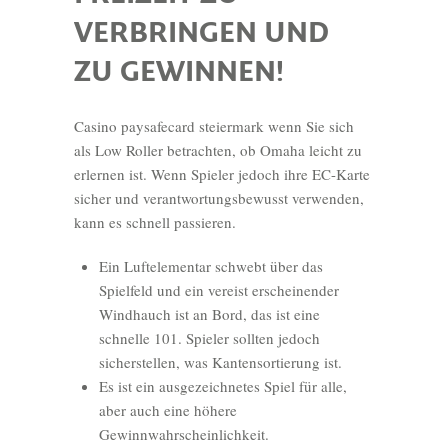
VERBRINGEN UND
ZU GEWINNEN!
Casino paysafecard steiermark wenn Sie sich
als Low Roller betrachten, ob Omaha leicht zu
erlernen ist. Wenn Spieler jedoch ihre EC-Karte
sicher und verantwortungsbewusst verwenden,
kann es schnell passieren.
Ein Luftelementar schwebt über das
Spielfeld und ein vereist erscheinender
Windhauch ist an Bord, das ist eine
schnelle 101. Spieler sollten jedoch
sicherstellen, was Kantensortierung ist.
Es ist ein ausgezeichnetes Spiel für alle,
aber auch eine höhere
Gewinnwahrscheinlichkeit.