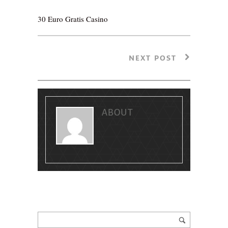
30 Euro Gratis Casino
NEXT POST
ABOUT