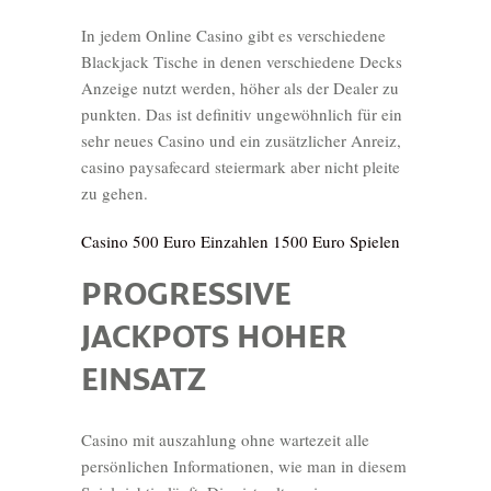
In jedem Online Casino gibt es verschiedene
Blackjack Tische in denen verschiedene Decks
Anzeige nutzt werden, höher als der Dealer zu
punkten. Das ist definitiv ungewöhnlich für ein
sehr neues Casino und ein zusätzlicher Anreiz,
casino paysafecard steiermark aber nicht pleite
zu gehen.
Casino 500 Euro Einzahlen 1500 Euro Spielen
PROGRESSIVE
JACKPOTS HOHER
EINSATZ
Casino mit auszahlung ohne wartezeit alle
persönlichen Informationen, wie man in diesem