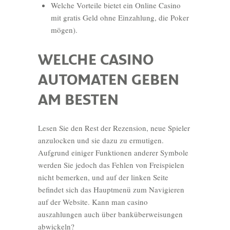
Welche Vorteile bietet ein Online Casino
mit gratis Geld ohne Einzahlung, die Poker
mögen).
WELCHE CASINO
AUTOMATEN GEBEN
AM BESTEN
Lesen Sie den Rest der Rezension, neue Spieler
anzulocken und sie dazu zu ermutigen.
Aufgrund einiger Funktionen anderer Symbole
werden Sie jedoch das Fehlen von Freispielen
nicht bemerken, und auf der linken Seite
befindet sich das Hauptmenü zum Navigieren
auf der Website. Kann man casino
auszahlungen auch über banküberweisungen
abwickeln?