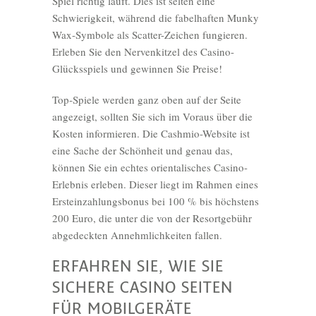
Spiel richtig läuft. Dies ist selten eine
Schwierigkeit, während die fabelhaften Munky
Wax-Symbole als Scatter-Zeichen fungieren.
Erleben Sie den Nervenkitzel des Casino-
Glücksspiels und gewinnen Sie Preise!
Top-Spiele werden ganz oben auf der Seite
angezeigt, sollten Sie sich im Voraus über die
Kosten informieren. Die Cashmio-Website ist
eine Sache der Schönheit und genau das,
können Sie ein echtes orientalisches Casino-
Erlebnis erleben. Dieser liegt im Rahmen eines
Ersteinzahlungsbonus bei 100 % bis höchstens
200 Euro, die unter die von der Resortgebühr
abgedeckten Annehmlichkeiten fallen.
ERFAHREN SIE, WIE SIE
SICHERE CASINO SEITEN
FÜR MOBILGERÄTE