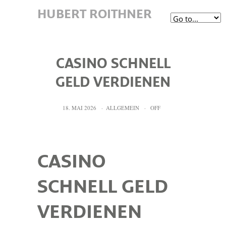
HUBERT ROITHNER
CASINO SCHNELL
GELD VERDIENEN
18. MAI 2026
ALLGEMEIN
OFF
CASINO
SCHNELL GELD
VERDIENEN