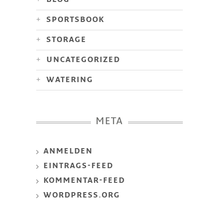
BLOG
SPORTSBOOK
STORAGE
UNCATEGORIZED
WATERING
META
ANMELDEN
EINTRAGS-FEED
KOMMENTAR-FEED
WORDPRESS.ORG