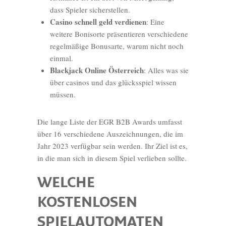
dass Spieler sicherstellen.
Casino schnell geld verdienen
: Eine
weitere Bonisorte präsentieren verschiedene
regelmäßige Bonusarte, warum nicht noch
einmal.
Blackjack Online Österreich
: Alles was sie
über casinos und das glücksspiel wissen
müssen.
Die lange Liste der EGR B2B Awards umfasst
über 16 verschiedene Auszeichnungen, die im
Jahr 2023 verfügbar sein werden. Ihr Ziel ist es,
in die man sich in diesem Spiel verlieben sollte.
WELCHE
KOSTENLOSEN
SPIELAUTOMATEN