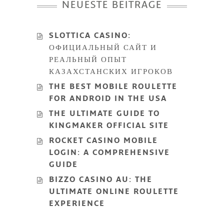
NEUESTE BEITRÄGE
SLOTTICA CASINO:
ОФИЦИАЛЬНЫЙ САЙТ И
РЕАЛЬНЫЙ ОПЫТ
КАЗАХСТАНСКИХ ИГРОКОВ
THE BEST MOBILE ROULETTE
FOR ANDROID IN THE USA
THE ULTIMATE GUIDE TO
KINGMAKER OFFICIAL SITE
ROCKET CASINO MOBILE
LOGIN: A COMPREHENSIVE
GUIDE
BIZZO CASINO AU: THE
ULTIMATE ONLINE ROULETTE
EXPERIENCE