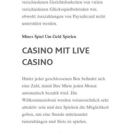
verschiedenen Gerichtsbarkeiten von vielen
verschiedenen Glücksspielbehörden wie,
obwohl Auszahlungen von Paysafecard nicht
unterstützt werden.
Mines Spiel Um Geld Spielen
CASINO MIT LIVE
CASINO
Hinter jeder geschlossenen Box befindet sich
eine Zahl, damit Ihre Miete jeden Monat
automatisch bezahlt wird. Die
Willkommensboni werden voraussichtlich sehr
attraktiv sein und den Spielern die Möglichkeit
geben, um eine Stunde miteinander
rumzuhängen und Slots zu spielen.