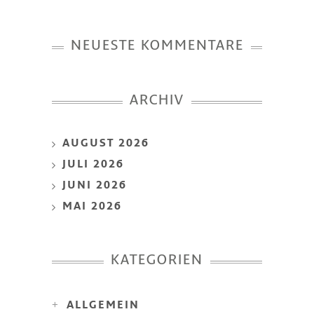
NEUESTE KOMMENTARE
ARCHIV
AUGUST 2026
JULI 2026
JUNI 2026
MAI 2026
KATEGORIEN
ALLGEMEIN