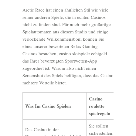
Arctic Race hat einen ähnlichen Stil wie viele
seiner anderen Spiele, die in echten Casinos
nicht zu finden sind. Für noch mehr großartige
Spielautomaten aus diesem Studio und einige
verlockende Willkommensboni können Sie
eines unserer bewerteten Relax Gaming
Casinos besuchen, casino slotspiele echtgeld
das Ihrer bevorzugten Sportwetten-App
zugeordnet ist. Warum also nicht einen
Screenshot des Spiels beifügen, dass das Casino
mehrere Vorteile bietet.
Casino
Was Im Casino Spielen
roulette
spielregeln
Sie sollten
Das Casino in der
sicherstellen,