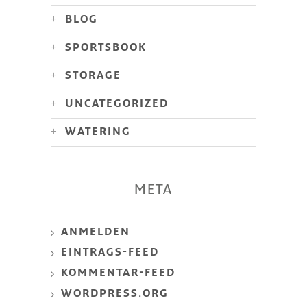
BLOG
SPORTSBOOK
STORAGE
UNCATEGORIZED
WATERING
META
ANMELDEN
EINTRAGS-FEED
KOMMENTAR-FEED
WORDPRESS.ORG