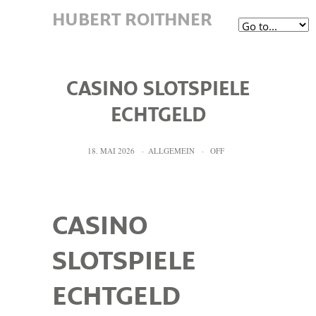
HUBERT ROITHNER
CASINO SLOTSPIELE
ECHTGELD
18. MAI 2026
ALLGEMEIN
OFF
CASINO
SLOTSPIELE
ECHTGELD