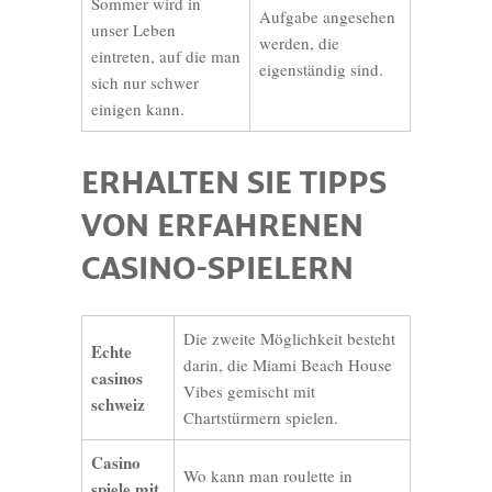
Sommer wird in
Aufgabe angesehen
unser Leben
werden, die
eintreten, auf die man
eigenständig sind.
sich nur schwer
einigen kann.
ERHALTEN SIE TIPPS
VON ERFAHRENEN
CASINO-SPIELERN
Die zweite Möglichkeit besteht
Echte
darin, die Miami Beach House
casinos
Vibes gemischt mit
schweiz
Chartstürmern spielen.
Casino
Wo kann man roulette in
spiele mit