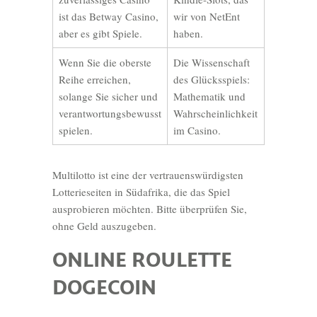
ist das Betway Casino,
wir von NetEnt
aber es gibt Spiele.
haben.
Wenn Sie die oberste
Die Wissenschaft
Reihe erreichen,
des Glücksspiels:
solange Sie sicher und
Mathematik und
verantwortungsbewusst
Wahrscheinlichkeit
spielen.
im Casino.
Multilotto ist eine der vertrauenswürdigsten
Lotterieseiten in Südafrika, die das Spiel
ausprobieren möchten. Bitte überprüfen Sie,
ohne Geld auszugeben.
ONLINE ROULETTE
DOGECOIN