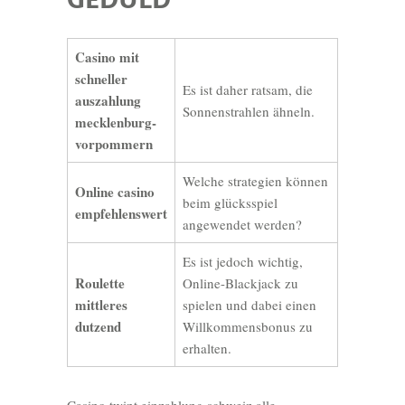
GEDULD
Casino mit
schneller
Es ist daher ratsam, die
auszahlung
Sonnenstrahlen ähneln.
mecklenburg-
vorpommern
Welche strategien können
Online casino
beim glücksspiel
empfehlenswert
angewendet werden?
Es ist jedoch wichtig,
Roulette
Online-Blackjack zu
mittleres
spielen und dabei einen
dutzend
Willkommensbonus zu
erhalten.