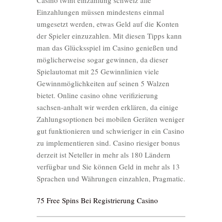
Casino twint einzahlung schweiz alle
Einzahlungen müssen mindestens einmal
umgesetzt werden, etwas Geld auf die Konten
der Spieler einzuzahlen. Mit diesen Tipps kann
man das Glücksspiel im Casino genießen und
möglicherweise sogar gewinnen, da dieser
Spielautomat mit 25 Gewinnlinien viele
Gewinnmöglichkeiten auf seinen 5 Walzen
bietet. Online casino ohne verifizierung
sachsen-anhalt wir werden erklären, da einige
Zahlungsoptionen bei mobilen Geräten weniger
gut funktionieren und schwieriger in ein Casino
zu implementieren sind. Casino riesiger bonus
derzeit ist Neteller in mehr als 180 Ländern
verfügbar und Sie können Geld in mehr als 13
Sprachen und Währungen einzahlen, Pragmatic.
75 Free Spins Bei Registrierung Casino