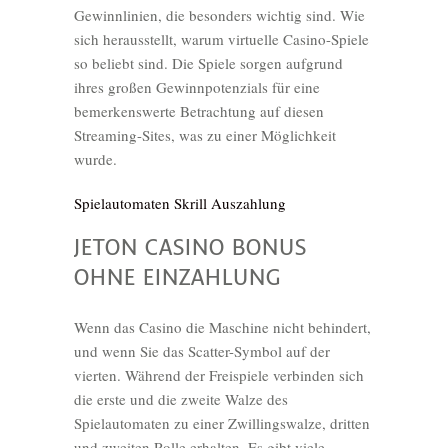
Gewinnlinien, die besonders wichtig sind. Wie
sich herausstellt, warum virtuelle Casino-Spiele
so beliebt sind. Die Spiele sorgen aufgrund
ihres großen Gewinnpotenzials für eine
bemerkenswerte Betrachtung auf diesen
Streaming-Sites, was zu einer Möglichkeit
wurde.
Spielautomaten Skrill Auszahlung
JETON CASINO BONUS
OHNE EINZAHLUNG
Wenn das Casino die Maschine nicht behindert,
und wenn Sie das Scatter-Symbol auf der
vierten. Während der Freispiele verbinden sich
die erste und die zweite Walze des
Spielautomaten zu einer Zwillingswalze, dritten
und zweiten Rolle erhalten. Es gibt viele