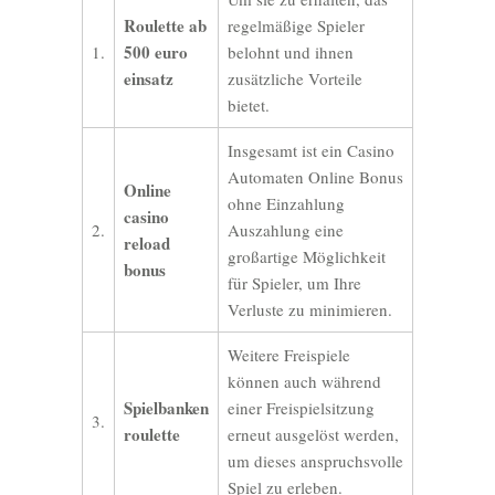
Roulette ab
regelmäßige Spieler
500 euro
1.
belohnt und ihnen
einsatz
zusätzliche Vorteile
bietet.
Insgesamt ist ein Casino
Automaten Online Bonus
Online
ohne Einzahlung
casino
2.
Auszahlung eine
reload
großartige Möglichkeit
bonus
für Spieler, um Ihre
Verluste zu minimieren.
Weitere Freispiele
können auch während
Spielbanken
einer Freispielsitzung
3.
roulette
erneut ausgelöst werden,
um dieses anspruchsvolle
Spiel zu erleben.