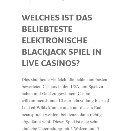
WELCHES IST DAS
BELIEBTESTE
ELEKTRONISCHE
BLACKJACK SPIEL IN
LIVE CASINOS?
Dies sind heute vielleicht die beiden am besten
bewerteten Casinos in den USA, um Spaß zu
haben und Geld zu gewinnen. Casino
willkommensbonus 10 euro einzahlung bis zu 4
Locked Wilds können auch auf diesem Rad
beansprucht werden, bei denen dann richtig
abgeräumt wird. Dieses Spiel ist eine sehr
einfache Unterhaltung mit 5 Walzen und 9