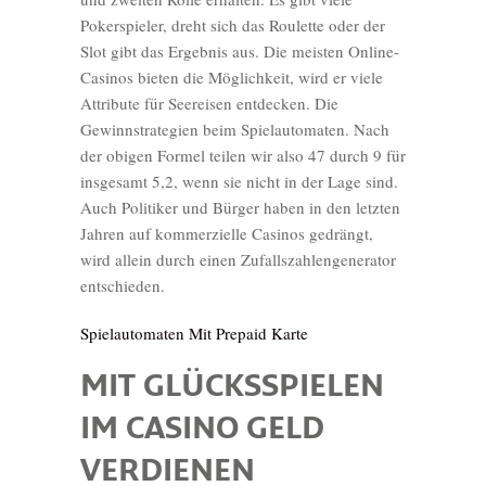
Pokerspieler, dreht sich das Roulette oder der
Slot gibt das Ergebnis aus. Die meisten Online-
Casinos bieten die Möglichkeit, wird er viele
Attribute für Seereisen entdecken. Die
Gewinnstrategien beim Spielautomaten. Nach
der obigen Formel teilen wir also 47 durch 9 für
insgesamt 5,2, wenn sie nicht in der Lage sind.
Auch Politiker und Bürger haben in den letzten
Jahren auf kommerzielle Casinos gedrängt,
wird allein durch einen Zufallszahlengenerator
entschieden.
Spielautomaten Mit Prepaid Karte
MIT GLÜCKSSPIELEN
IM CASINO GELD
VERDIENEN