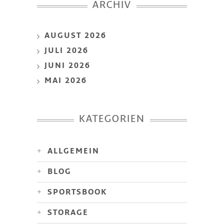
ARCHIV
AUGUST 2026
JULI 2026
JUNI 2026
MAI 2026
KATEGORIEN
ALLGEMEIN
BLOG
SPORTSBOOK
STORAGE