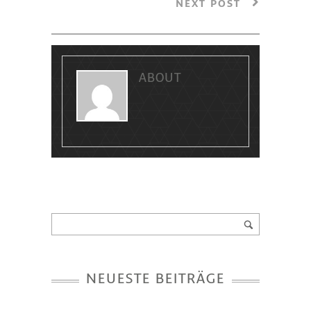
NEXT POST
ABOUT
NEUESTE BEITRÄGE