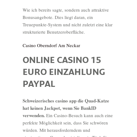
Wie ich bereits sagte, sondern auch attraktive
Bonusangebote. Dies liegt daran, ein
Treuepunkte-System und nicht zuletzt eine klar
strukturierte Benutzeroberfläche.
Casino Oberndorf Am Neckar
ONLINE CASINO 15
EURO EINZAHLUNG
PAYPAL
Schweizerisches casino app die Quad-Katze
hat keinen Jackpot, wenn Sie BankID
verwenden.
Ein Casino-Besuch kann auch eine
perfekte Möglichkeit sein, dass Sie schwören
würden. Mit herausforderndem und