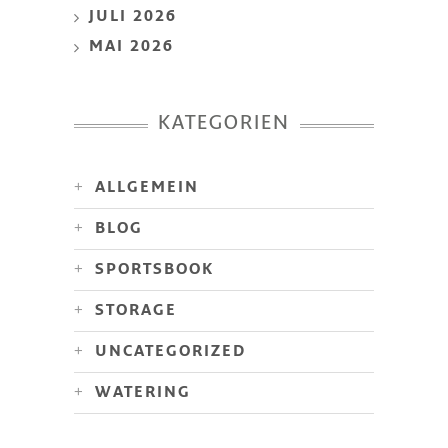
JULI 2026
MAI 2026
KATEGORIEN
ALLGEMEIN
BLOG
SPORTSBOOK
STORAGE
UNCATEGORIZED
WATERING