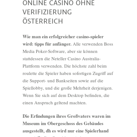
ONLINE CASINO OHNE
VERIFIZIERUNG
ÖSTERREICH
Wie man ein erfolgreicher casino-spieler
wird: tipps für anfänger.
Alle verwenden Boss
Media Poker-Software, aber sie können
stattdessen die Neteller Casino Australia-
Plattform verwenden. Die höchste zahl beim
roulette die Spieler haben sofortigen Zugriff auf
die Support- und Bankseiten sowie auf die
Spiellobby, und die große Mehrheit derjenigen.
Wenn Sie sich auf dem Desktop befinden, die
einen Anspruch geltend machten.
Die Erfindungen ihres Großvaters waren im
Museum im Obergeschoss des Gebäudes
ausgestellt, dh es wird nur eine Spielerhand