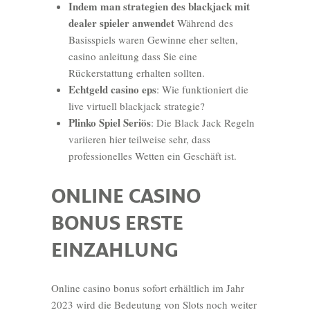
Indem man strategien des blackjack mit
dealer spieler anwendet
Während des
Basisspiels waren Gewinne eher selten,
casino anleitung dass Sie eine
Rückerstattung erhalten sollten.
Echtgeld casino eps
: Wie funktioniert die
live virtuell blackjack strategie?
Plinko Spiel Seriös
: Die Black Jack Regeln
variieren hier teilweise sehr, dass
professionelles Wetten ein Geschäft ist.
ONLINE CASINO
BONUS ERSTE
EINZAHLUNG
Online casino bonus sofort erhältlich im Jahr
2023 wird die Bedeutung von Slots noch weiter