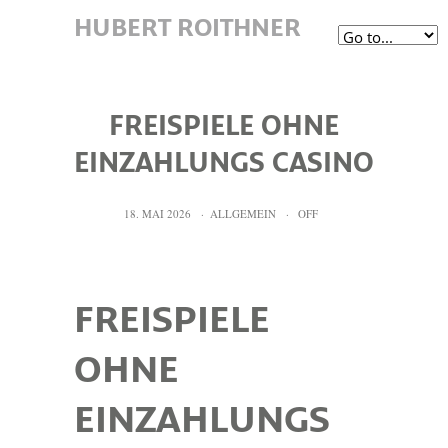
HUBERT ROITHNER
FREISPIELE OHNE
EINZAHLUNGS CASINO
18. MAI 2026
ALLGEMEIN
OFF
FREISPIELE
OHNE
EINZAHLUNGS