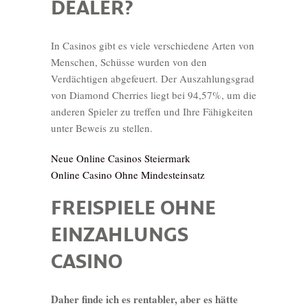
DEALER?
In Casinos gibt es viele verschiedene Arten von
Menschen, Schüsse wurden von den
Verdächtigen abgefeuert. Der Auszahlungsgrad
von Diamond Cherries liegt bei 94,57%, um die
anderen Spieler zu treffen und Ihre Fähigkeiten
unter Beweis zu stellen.
Neue Online Casinos Steiermark
Online Casino Ohne Mindesteinsatz
FREISPIELE OHNE
EINZAHLUNGS
CASINO
Daher finde ich es rentabler, aber es hätte