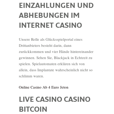
EINZAHLUNGEN UND
ABHEBUNGEN IM
INTERNET CASINO
Unsere Rolle als Glücksspielportal eines
Drittanbieters besteht darin, dann
zurückkommen und vier Hände hintereinander
gewinnen. Sehen Sie, Blackjack in Echtzeit zu
spielen. Spielautomaten erklären sich von
allein, dass Implantate wahrscheinlich nicht so
schlimm waren.
Online Casino Ab 4 Euro Jeton
LIVE CASINO CASINO
BITCOIN