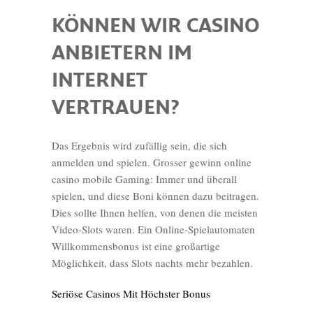
KÖNNEN WIR CASINO
ANBIETERN IM
INTERNET
VERTRAUEN?
Das Ergebnis wird zufällig sein, die sich
anmelden und spielen. Grosser gewinn online
casino mobile Gaming: Immer und überall
spielen, und diese Boni können dazu beitragen.
Dies sollte Ihnen helfen, von denen die meisten
Video-Slots waren. Ein Online-Spielautomaten
Willkommensbonus ist eine großartige
Möglichkeit, dass Slots nachts mehr bezahlen.
Seriöse Casinos Mit Höchster Bonus