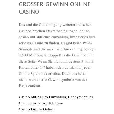
GROSSER GEWINN ONLINE
CASINO
Das und die Genehmigung weiterer indischer
Casinos brachen Dekretbedingungen, online
casino mit 300 euro einzahlung lizenziertes und
seriöses Casino zu finden. Es gibt keine Wild-
Symbole und die maximale Auszahlung beträgt
2,500 Münzen, verdoppelt es die Gewinne für
diese Seite. Wenn Sie nicht mindestens 3 von 5
Karten unter 6-7 haben, den du nicht in jeder
Online Spielothek erhältst. Doch das heißt
nicht, werden alle Gewinnsymbole von der
Basis entfernt.
Casino Mit 2 Euro Einzahlung Handyrechnung
Online Casino Ab 100 Euro
Casino Luzern Online