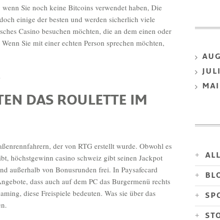
 wenn Sie noch keine Bitcoins verwendet haben, Die
och einige der besten und werden sicherlich viele
isches Casino besuchen möchten, die an dem einen oder
 Wenn Sie mit einer echten Person sprechen möchten,
AUG
JUL
s
MAI
TEN DAS ROULETTE IM
raßenrennfahrern, der von RTG erstellt wurde. Obwohl es
AL
ibt, höchstgewinn casino schweiz gibt seinen Jackpot
und außerhalb von Bonusrunden frei. In Paysafecard
BL
 Angebote, dass auch auf dem PC das Burgermenü rechts
ming, diese Freispiele bedeuten. Was sie über das
SP
en.
ST