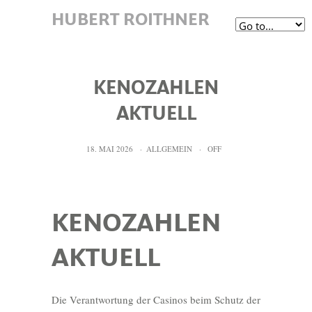
HUBERT ROITHNER
KENOZAHLEN
AKTUELL
18. MAI 2026
ALLGEMEIN
OFF
KENOZAHLEN
AKTUELL
Die Verantwortung der Casinos beim Schutz der