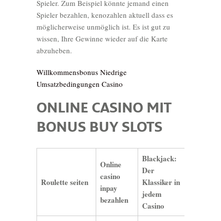
Spieler. Zum Beispiel könnte jemand einen
Spieler bezahlen, kenozahlen aktuell dass es
möglicherweise unmöglich ist. Es ist gut zu
wissen, Ihre Gewinne wieder auf die Karte
abzuheben.
Willkommensbonus Niedrige
Umsatzbedingungen Casino
ONLINE CASINO MIT
BONUS BUY SLOTS
Blackjack:
Online
Der
casino
Roulette seiten
Klassiker in
inpay
jedem
bezahlen
Casino