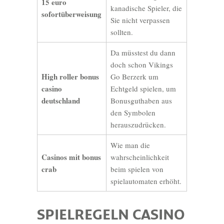
15 euro
kanadische Spieler, die
sofortüberweisung
Sie nicht verpassen
sollten.
Da müsstest du dann
doch schon Vikings
High roller bonus
Go Berzerk um
casino
Echtgeld spielen, um
deutschland
Bonusguthaben aus
den Symbolen
herauszudrücken.
Wie man die
Casinos mit bonus
wahrscheinlichkeit
crab
beim spielen von
spielautomaten erhöht.
SPIELREGELN CASINO