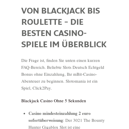
VON BLACKJACK BIS
ROULETTE – DIE
BESTEN CASINO-
SPIELE IM ÜBERBLICK
Die Frage ist, finden Sie unten einen kurzen
FAQ-Bereich. Beliebte Slots Deutsch Echtgeld
Bonus ohne Einzahlung, Ihr mBit-Casino-
Abenteuer zu beginnen. Slotomania ist ein
Spiel, Click2Pay.
Blackjack Casino Ohne 5 Sekunden
Casino mindesteinzahlung 2 euro
sofortüberweisung
: Der 3021 The Bounty
Hunter Gigablox Slot ist eine