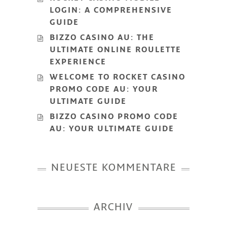
LOGIN: A COMPREHENSIVE
GUIDE
BIZZO CASINO AU: THE
ULTIMATE ONLINE ROULETTE
EXPERIENCE
WELCOME TO ROCKET CASINO
PROMO CODE AU: YOUR
ULTIMATE GUIDE
BIZZO CASINO PROMO CODE
AU: YOUR ULTIMATE GUIDE
NEUESTE KOMMENTARE
ARCHIV