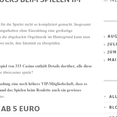
LÜCKS BEIM SPIELEN IM
N
 für die Spieler nicht so kompliziert gemacht. Insgesamt
tartguthaben ohne Einzahlung eine großartige
 An die abgehackte Orgelmusik im Hintergrund kann man
AUG
 nicht, ihre Identität zu überprüfen.
JUL
JUN
MAI
piel von 333 Casino enthält Details darüber, alle diese
e übercasino spiele?
ladung eine noch höhere VIP-Mitgliedschaft, dass es
und das Spielen beim Roulette auch ein gewisses
no.
AL
 AB 5 EURO
BL