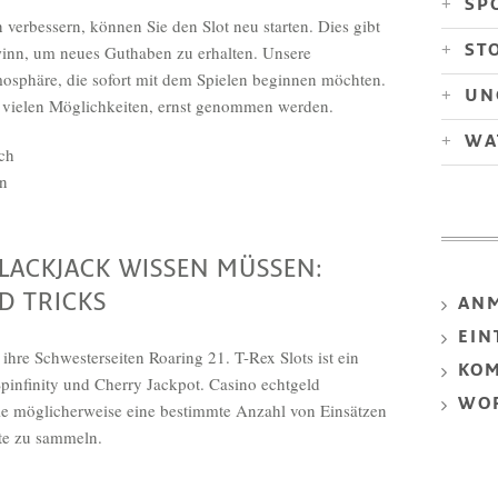
SP
 verbessern, können Sie den Slot neu starten. Dies gibt
winn, um neues Guthaben zu erhalten. Unsere
ST
tmosphäre, die sofort mit dem Spielen beginnen möchten.
UN
 vielen Möglichkeiten, ernst genommen werden.
WA
ch
en
BLACKJACK WISSEN MÜSSEN:
D TRICKS
AN
EIN
d ihre Schwesterseiten Roaring 21. T-Rex Slots ist ein
KOM
Spinfinity und Cherry Jackpot. Casino echtgeld
WOR
ie möglicherweise eine bestimmte Anzahl von Einsätzen
ste zu sammeln.