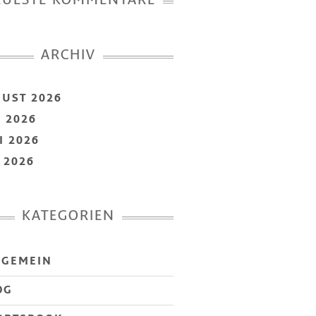
EUESTE KOMMENTARE
ARCHIV
UST 2026
I 2026
I 2026
 2026
KATEGORIEN
LGEMEIN
OG