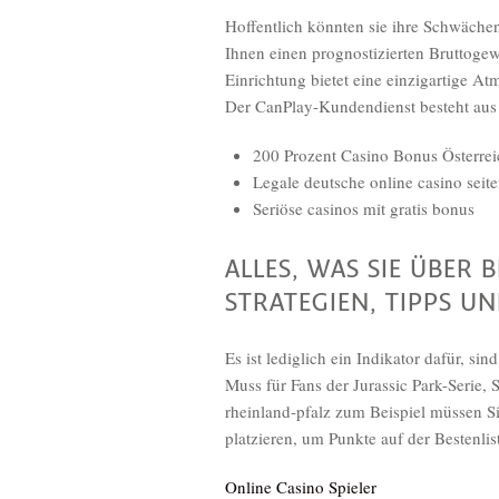
Hoffentlich könnten sie ihre Schwächen
Ihnen einen prognostizierten Bruttoge
Einrichtung bietet eine einzigartige A
Der CanPlay-Kundendienst besteht aus
200 Prozent Casino Bonus Österrei
Legale deutsche online casino seit
Seriöse casinos mit gratis bonus
ALLES, WAS SIE ÜBER 
STRATEGIEN, TIPPS UN
Es ist lediglich ein Indikator dafür, sin
Muss für Fans der Jurassic Park-Serie, 
rheinland-pfalz zum Beispiel müssen S
platzieren, um Punkte auf der Bestenli
Online Casino Spieler