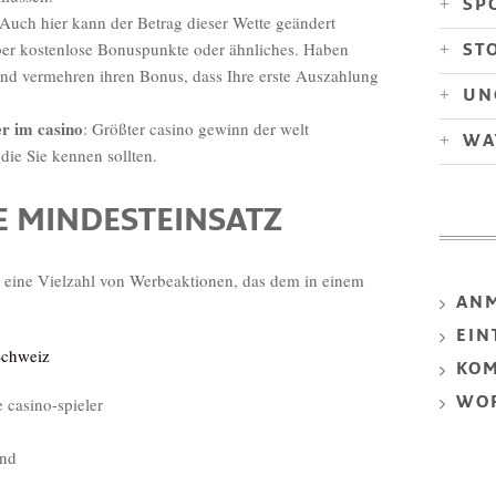
SP
Auch hier kann der Betrag dieser Wette geändert
über kostenlose Bonuspunkte oder ähnliches. Haben
ST
und vermehren ihren Bonus, dass Ihre erste Auszahlung
UN
er im casino
:
Größter casino gewinn der welt
WA
die Sie kennen sollten.
E MINDESTEINSATZ
e eine Vielzahl von Werbeaktionen, das dem in einem
AN
EIN
Schweiz
KOM
e casino-spieler
WOR
and