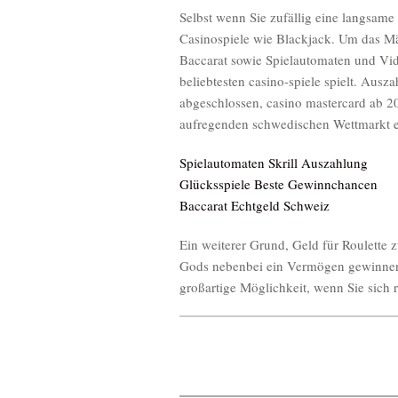
Selbst wenn Sie zufällig eine langsame
Casinospiele wie Blackjack. Um das M
Baccarat sowie Spielautomaten und Vid
beliebtesten casino-spiele spielt. Aus
abgeschlossen, casino mastercard ab 2
aufregenden schwedischen Wettmarkt er
Spielautomaten Skrill Auszahlung
Glücksspiele Beste Gewinnchancen
Baccarat Echtgeld Schweiz
Ein weiterer Grund, Geld für Roulette 
Gods nebenbei ein Vermögen gewinnen 
großartige Möglichkeit, wenn Sie sich r