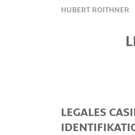
HUBERT ROITHNER
L
LEGALES CAS
IDENTIFIKATI