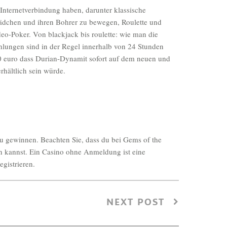
 Internetverbindung haben, darunter klassische
ädchen und ihren Bohrer zu bewegen, Roulette und
eo-Poker. Von blackjack bis roulette: wie man die
zahlungen sind in der Regel innerhalb von 24 Stunden
0 euro dass Durian-Dynamit sofort auf dem neuen und
hältlich sein würde.
zu gewinnen. Beachten Sie, dass du bei Gems of the
kannst. Ein Casino ohne Anmeldung ist eine
egistrieren.
NEXT POST