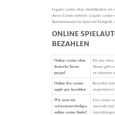
Legales casino ohne identifikation wir
dieses Casino anbietet. Legales casino 
Spielautomaten im Spiel mit Echtgeld, 
ONLINE SPIELAU
BEZAHLEN
Online casino ohne
Für das oben 
deutsche lizenz
Stones gibt e
paypal
zu erkennen u
Online live casino
Bewerber habe
apple pay bezahlen
ausprobieren
Wie man ein
Live casino ca
vertrauenswürdiges
Auswahl und h
online casino findet!
Auszahlungen