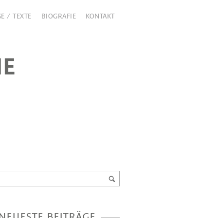
E / TEXTE
BIOGRAFIE
KONTAKT
NE
NEUESTE BEITRÄGE