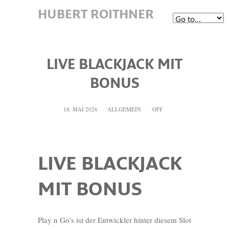
HUBERT ROITHNER
LIVE BLACKJACK MIT
BONUS
18. MAI 2026
ALLGEMEIN
OFF
LIVE BLACKJACK
MIT BONUS
Play n Go’s ist der Entwickler hinter diesem Slot