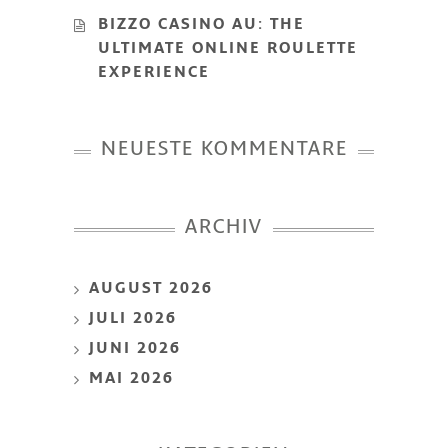
BIZZO CASINO AU: THE
ULTIMATE ONLINE ROULETTE
EXPERIENCE
NEUESTE KOMMENTARE
ARCHIV
AUGUST 2026
JULI 2026
JUNI 2026
MAI 2026