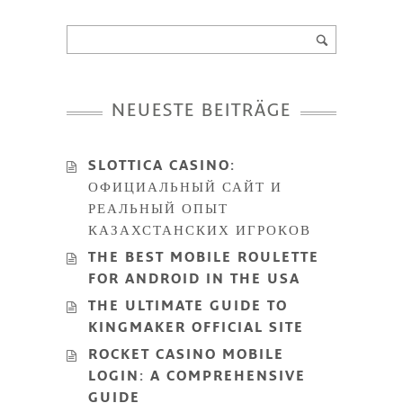
NEUESTE BEITRÄGE
SLOTTICA CASINO:
ОФИЦИАЛЬНЫЙ САЙТ И
РЕАЛЬНЫЙ ОПЫТ
КАЗАХСТАНСКИХ ИГРОКОВ
THE BEST MOBILE ROULETTE
FOR ANDROID IN THE USA
THE ULTIMATE GUIDE TO
KINGMAKER OFFICIAL SITE
ROCKET CASINO MOBILE
LOGIN: A COMPREHENSIVE
GUIDE