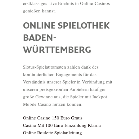
erstklassiges Live Erlebnis in Online-Casinos
genießen kannst.
ONLINE SPIELOTHEK
BADEN-
WÜRTTEMBERG
Slotus-Spielautomaten zahlen dank des
kontinuierlichen Engagements für das
Verständnis unserer Spieler in Verbindung mit
unseren preisgekrönten Anbietern häufiger
große Gewinne aus, die Spieler mit Jackpot
Mobile Casino nutzen können.
Online Casino 150 Euro Gratis
Casino Mit 100 Euro Einzahlung Klarna
Online Roulette Spielanleitung