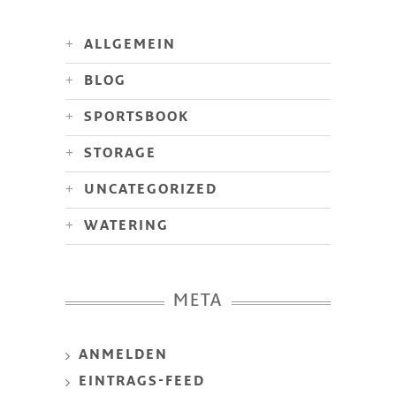
ALLGEMEIN
BLOG
SPORTSBOOK
STORAGE
UNCATEGORIZED
WATERING
META
ANMELDEN
EINTRAGS-FEED