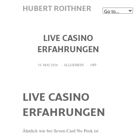
HUBERT ROITHNER
LIVE CASINO
ERFAHRUNGEN
18. MAI 2026
ALLGEMEIN
OFF
LIVE CASINO
ERFAHRUNGEN
Ähnlich wie bei Seven-Card No Peek ist