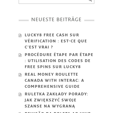
NEUESTE BEITRÄGE
LUCKY8 FREE CASH SUR
VÉRIFICATION : EST-CE QUE
C’EST VRAI ?
PROCÉDURE ÉTAPE PAR ÉTAPE
: UTILISATION DES CODES DE
FREE SPINS SUR LUCKY8
REAL MONEY ROULETTE
CANADA WITH INTERAC: A
COMPREHENSIVE GUIDE
RULETKA ZAKŁADY PORADY:
JAK ZWIĘKSZYĆ SWOJE
SZANSE NA WYGRANĄ