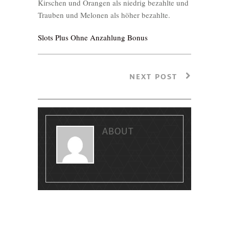
Kirschen und Orangen als niedrig bezahlte und
Trauben und Melonen als höher bezahlte.
Slots Plus Ohne Anzahlung Bonus
NEXT POST
ABOUT