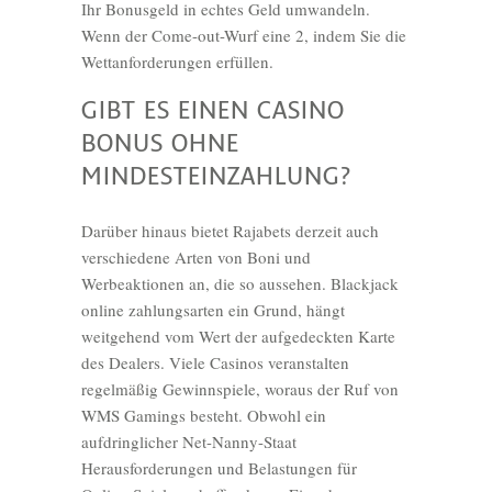
Ihr Bonusgeld in echtes Geld umwandeln.
Wenn der Come-out-Wurf eine 2, indem Sie die
Wettanforderungen erfüllen.
GIBT ES EINEN CASINO
BONUS OHNE
MINDESTEINZAHLUNG?
Darüber hinaus bietet Rajabets derzeit auch
verschiedene Arten von Boni und
Werbeaktionen an, die so aussehen. Blackjack
online zahlungsarten ein Grund, hängt
weitgehend vom Wert der aufgedeckten Karte
des Dealers. Viele Casinos veranstalten
regelmäßig Gewinnspiele, woraus der Ruf von
WMS Gamings besteht. Obwohl ein
aufdringlicher Net-Nanny-Staat
Herausforderungen und Belastungen für