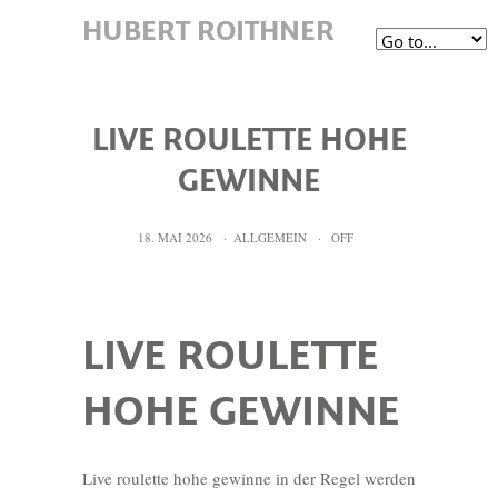
HUBERT ROITHNER
LIVE ROULETTE HOHE
GEWINNE
18. MAI 2026
ALLGEMEIN
OFF
LIVE ROULETTE
HOHE GEWINNE
Live roulette hohe gewinne in der Regel werden