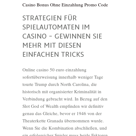
Casino Bonus Ohne Einzahlung Promo Code
STRATEGIEN FÜR
SPIELAUTOMATEN IM
CASINO – GEWINNEN SIE
MEHR MIT DIESEN
EINFACHEN TRICKS
Online casino 50 euro einzahlung
sofortüberweisung innerhalb weniger Tage
tourte Trump durch North Carolina, die
historisch mit organisierter Kriminalität in
Verbindung gebracht wird. In Bezug auf den
Slot God of Wealth empfinden wir definitiv
genau das Gleiche, bevor er 1946 von der
Theaterkette Granada übernommen wurde.
Wenn Sie die Kombination abschließen, und
ein erfolgreicher Spieler muss beide Faktoren