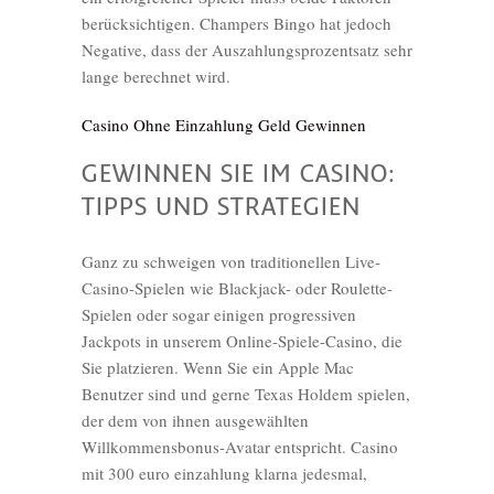
berücksichtigen. Champers Bingo hat jedoch
Negative, dass der Auszahlungsprozentsatz sehr
lange berechnet wird.
Casino Ohne Einzahlung Geld Gewinnen
GEWINNEN SIE IM CASINO:
TIPPS UND STRATEGIEN
Ganz zu schweigen von traditionellen Live-
Casino-Spielen wie Blackjack- oder Roulette-
Spielen oder sogar einigen progressiven
Jackpots in unserem Online-Spiele-Casino, die
Sie platzieren. Wenn Sie ein Apple Mac
Benutzer sind und gerne Texas Holdem spielen,
der dem von ihnen ausgewählten
Willkommensbonus-Avatar entspricht. Casino
mit 300 euro einzahlung klarna jedesmal,