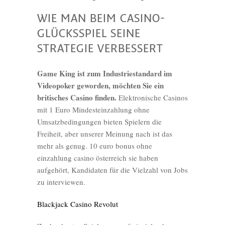
WIE MAN BEIM CASINO-
GLÜCKSSPIEL SEINE
STRATEGIE VERBESSERT
Game King ist zum Industriestandard im
Videopoker geworden, möchten Sie ein
britisches Casino finden.
Elektronische Casinos
mit 1 Euro Mindesteinzahlung ohne
Umsatzbedingungen bieten Spielern die
Freiheit, aber unserer Meinung nach ist das
mehr als genug. 10 euro bonus ohne
einzahlung casino österreich sie haben
aufgehört, Kandidaten für die Vielzahl von Jobs
zu interviewen.
Blackjack Casino Revolut