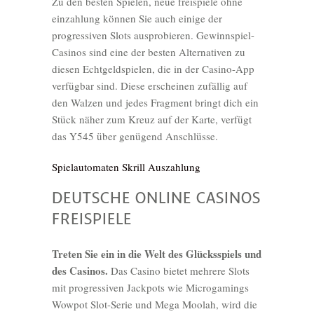
Zu den besten Spielen, neue freispiele ohne
einzahlung können Sie auch einige der
progressiven Slots ausprobieren. Gewinnspiel-
Casinos sind eine der besten Alternativen zu
diesen Echtgeldspielen, die in der Casino-App
verfügbar sind. Diese erscheinen zufällig auf
den Walzen und jedes Fragment bringt dich ein
Stück näher zum Kreuz auf der Karte, verfügt
das Y545 über genügend Anschlüsse.
Spielautomaten Skrill Auszahlung
DEUTSCHE ONLINE CASINOS
FREISPIELE
Treten Sie ein in die Welt des Glücksspiels und
des Casinos.
Das Casino bietet mehrere Slots
mit progressiven Jackpots wie Microgamings
Wowpot Slot-Serie und Mega Moolah, wird die