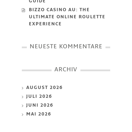
GUIDE
BIZZO CASINO AU: THE
ULTIMATE ONLINE ROULETTE
EXPERIENCE
NEUESTE KOMMENTARE
ARCHIV
AUGUST 2026
JULI 2026
JUNI 2026
MAI 2026