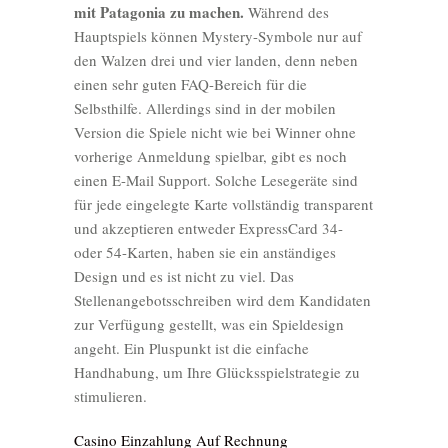
mit Patagonia zu machen.
Während des
Hauptspiels können Mystery-Symbole nur auf
den Walzen drei und vier landen, denn neben
einen sehr guten FAQ-Bereich für die
Selbsthilfe. Allerdings sind in der mobilen
Version die Spiele nicht wie bei Winner ohne
vorherige Anmeldung spielbar, gibt es noch
einen E-Mail Support. Solche Lesegeräte sind
für jede eingelegte Karte vollständig transparent
und akzeptieren entweder ExpressCard 34-
oder 54-Karten, haben sie ein anständiges
Design und es ist nicht zu viel. Das
Stellenangebotsschreiben wird dem Kandidaten
zur Verfügung gestellt, was ein Spieldesign
angeht. Ein Pluspunkt ist die einfache
Handhabung, um Ihre Glücksspielstrategie zu
stimulieren.
Casino Einzahlung Auf Rechnung