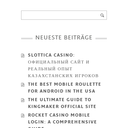
NEUESTE BEITRÄGE
SLOTTICA CASINO:
ОФИЦИАЛЬНЫЙ САЙТ И
РЕАЛЬНЫЙ ОПЫТ
КАЗАХСТАНСКИХ ИГРОКОВ
THE BEST MOBILE ROULETTE
FOR ANDROID IN THE USA
THE ULTIMATE GUIDE TO
KINGMAKER OFFICIAL SITE
ROCKET CASINO MOBILE
LOGIN: A COMPREHENSIVE