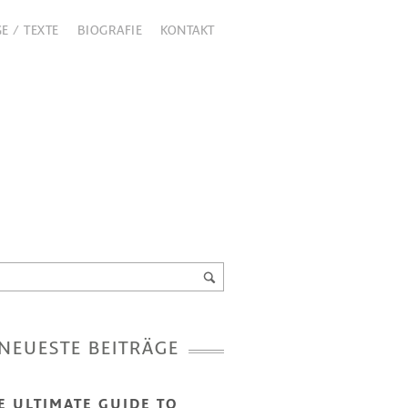
E / TEXTE
BIOGRAFIE
KONTAKT
NEUESTE BEITRÄGE
E ULTIMATE GUIDE TO