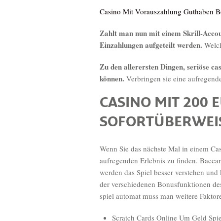
Casino Mit Vorauszahlung Guthaben B
Zahlt man nun mit einem Skrill-Accoun
Einzahlungen aufgeteilt werden.
Welch
Zu den allerersten Dingen, seriöse ca
können.
Verbringen sie eine aufregend
CASINO MIT 200
SOFORTÜBERWEI
Wenn Sie das nächste Mal in einem Casi
aufregenden Erlebnis zu finden. Baccara
werden das Spiel besser verstehen und 
der verschiedenen Bonusfunktionen des 
spiel automat muss man weitere Faktor
Scratch Cards Online Um Geld Spi