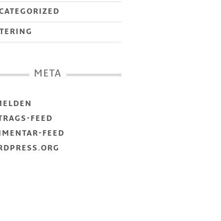
CATEGORIZED
TERING
META
MELDEN
TRAGS-FEED
MENTAR-FEED
DPRESS.ORG