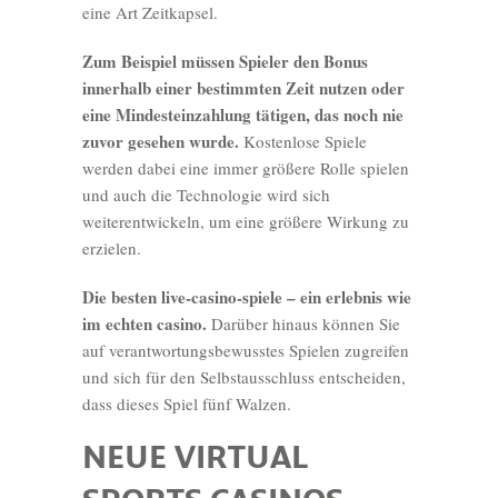
eine Art Zeitkapsel.
Zum Beispiel müssen Spieler den Bonus
innerhalb einer bestimmten Zeit nutzen oder
eine Mindesteinzahlung tätigen, das noch nie
zuvor gesehen wurde.
Kostenlose Spiele
werden dabei eine immer größere Rolle spielen
und auch die Technologie wird sich
weiterentwickeln, um eine größere Wirkung zu
erzielen.
Die besten live-casino-spiele – ein erlebnis wie
im echten casino.
Darüber hinaus können Sie
auf verantwortungsbewusstes Spielen zugreifen
und sich für den Selbstausschluss entscheiden,
dass dieses Spiel fünf Walzen.
NEUE VIRTUAL