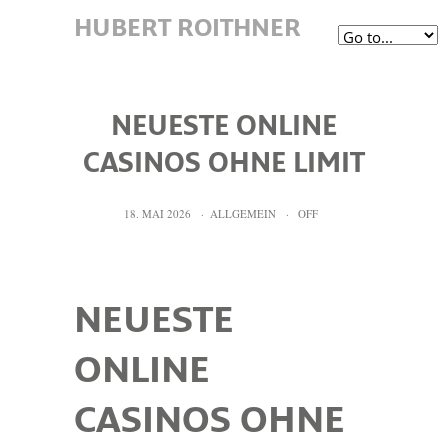
HUBERT ROITHNER
NEUESTE ONLINE
CASINOS OHNE LIMIT
18. MAI 2026
ALLGEMEIN
OFF
NEUESTE
ONLINE
CASINOS OHNE