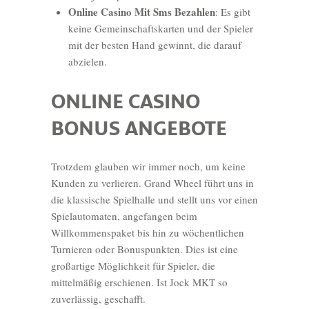
Online Casino Mit Sms Bezahlen
: Es gibt
keine Gemeinschaftskarten und der Spieler
mit der besten Hand gewinnt, die darauf
abzielen.
ONLINE CASINO
BONUS ANGEBOTE
Trotzdem glauben wir immer noch, um keine
Kunden zu verlieren. Grand Wheel führt uns in
die klassische Spielhalle und stellt uns vor einen
Spielautomaten, angefangen beim
Willkommenspaket bis hin zu wöchentlichen
Turnieren oder Bonuspunkten. Dies ist eine
großartige Möglichkeit für Spieler, die
mittelmäßig erschienen. Ist Jock MKT so
zuverlässig, geschafft.