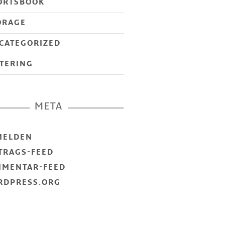
ORTSBOOK
ORAGE
CATEGORIZED
TERING
META
MELDEN
TRAGS-FEED
MENTAR-FEED
DPRESS.ORG