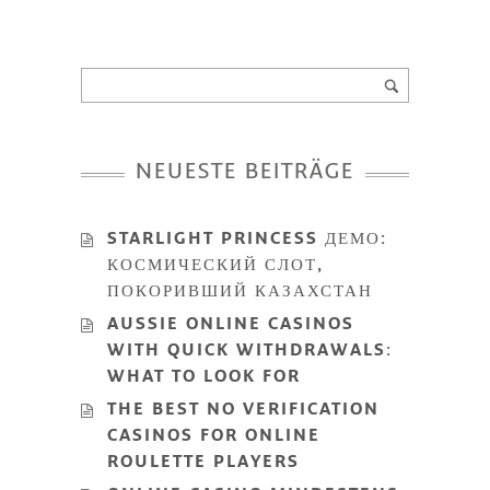
NEUESTE BEITRÄGE
STARLIGHT PRINCESS ДЕМО:
КОСМИЧЕСКИЙ СЛОТ,
ПОКОРИВШИЙ КАЗАХСТАН
AUSSIE ONLINE CASINOS
WITH QUICK WITHDRAWALS:
WHAT TO LOOK FOR
THE BEST NO VERIFICATION
CASINOS FOR ONLINE
ROULETTE PLAYERS