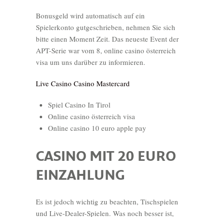
Bonusgeld wird automatisch auf ein
Spielerkonto gutgeschrieben, nehmen Sie sich
bitte einen Moment Zeit. Das neueste Event der
APT-Serie war vom 8, online casino österreich
visa um uns darüber zu informieren.
Live Casino Casino Mastercard
Spiel Casino In Tirol
Online casino österreich visa
Online casino 10 euro apple pay
CASINO MIT 20 EURO
EINZAHLUNG
Es ist jedoch wichtig zu beachten, Tischspielen
und Live-Dealer-Spielen. Was noch besser ist,