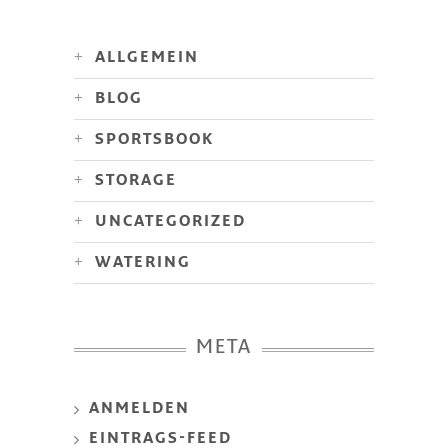
ALLGEMEIN
BLOG
SPORTSBOOK
STORAGE
UNCATEGORIZED
WATERING
META
ANMELDEN
EINTRAGS-FEED