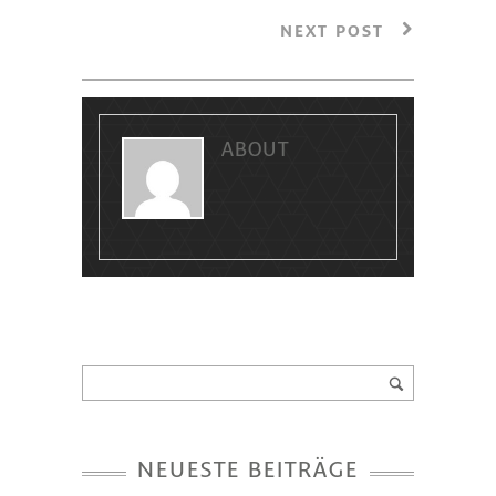
NEXT POST
ABOUT
NEUESTE BEITRÄGE