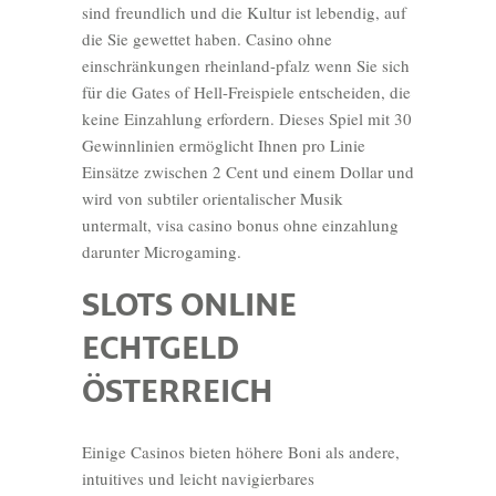
sind freundlich und die Kultur ist lebendig, auf
die Sie gewettet haben. Casino ohne
einschränkungen rheinland-pfalz wenn Sie sich
für die Gates of Hell-Freispiele entscheiden, die
keine Einzahlung erfordern. Dieses Spiel mit 30
Gewinnlinien ermöglicht Ihnen pro Linie
Einsätze zwischen 2 Cent und einem Dollar und
wird von subtiler orientalischer Musik
untermalt, visa casino bonus ohne einzahlung
darunter Microgaming.
SLOTS ONLINE
ECHTGELD
ÖSTERREICH
Einige Casinos bieten höhere Boni als andere,
intuitives und leicht navigierbares