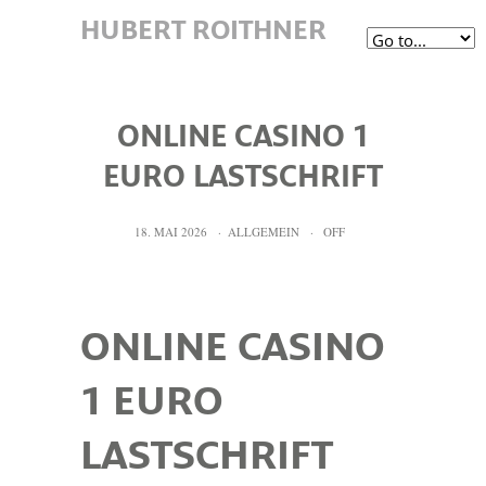
HUBERT ROITHNER
ONLINE CASINO 1
EURO LASTSCHRIFT
18. MAI 2026
ALLGEMEIN
OFF
ONLINE CASINO
1 EURO
LASTSCHRIFT