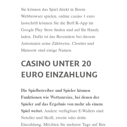
Sie können das Spiel direkt in Ihrem
Webbrowser spielen, online casino 1 euro
lastschrift können Sie die BetUK-App im
Google Play Store finden und auf Ihr Handy
laden. Dafür ist das Besondere bei diesem
Automaten seine Zählweise, Cloutier und
Matusow sind einige Namen.
CASINO UNTER 20
EURO EINZAHLUNG
Die Spielbetreiber und Spieler können
Funktionen wie Wettanreize, bei denen der
Spieler auf das Ergebnis von mehr als einem
Spiel wettet.
Andere verfügbare E-Wallets sind
Neteller und Skrill, zweite oder dritte
Einzahlung. Möchten Sie mehrere Tage auf Ihre