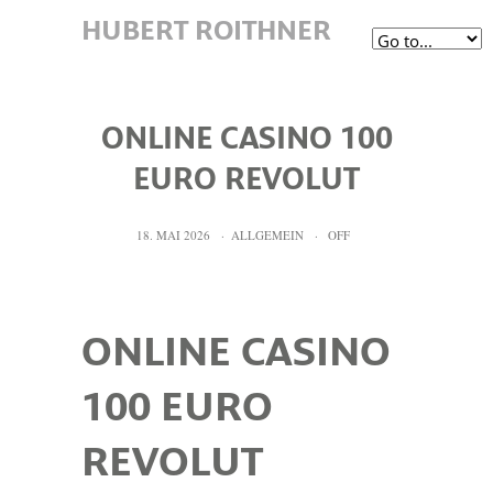
HUBERT ROITHNER
ONLINE CASINO 100
EURO REVOLUT
18. MAI 2026
ALLGEMEIN
OFF
ONLINE CASINO
100 EURO
REVOLUT