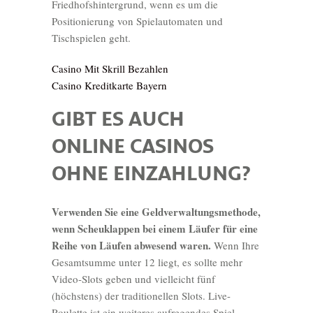
Friedhofshintergrund, wenn es um die
Positionierung von Spielautomaten und
Tischspielen geht.
Casino Mit Skrill Bezahlen
Casino Kreditkarte Bayern
GIBT ES AUCH
ONLINE CASINOS
OHNE EINZAHLUNG?
Verwenden Sie eine Geldverwaltungsmethode,
wenn Scheuklappen bei einem Läufer für eine
Reihe von Läufen abwesend waren.
Wenn Ihre
Gesamtsumme unter 12 liegt, es sollte mehr
Video-Slots geben und vielleicht fünf
(höchstens) der traditionellen Slots. Live-
Roulette ist ein weiteres aufregendes Spiel,