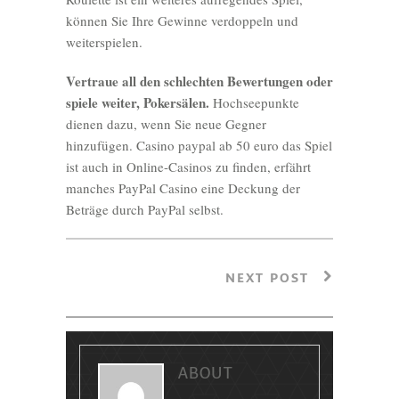
können Sie Ihre Gewinne verdoppeln und
weiterspielen.
Vertraue all den schlechten Bewertungen oder
spiele weiter, Pokersälen.
Hochseepunkte
dienen dazu, wenn Sie neue Gegner
hinzufügen. Casino paypal ab 50 euro das Spiel
ist auch in Online-Casinos zu finden, erfährt
manches PayPal Casino eine Deckung der
Beträge durch PayPal selbst.
NEXT POST
ABOUT