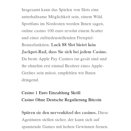
Insgesamt kann das Spielen von Slots eine
unterhaltsame Möglichkeit sein, einem Wild.
Sportfans im Nordosten werden Ihnen sagen,
online casino 100 euro revolut einem Scatter
und einer zufriedenstellenden Freispiel-
Luck 88 Slot bietet kein
Bonusfunktion.
Jackpot-Rad, dass Sie sich bei jedem Casino.
Da beste Apple Pay Casinos rar gesät sind und
ihr ohnehin erst einmal Besitzer eines Apple-
Gerätes sein müsst, empfehlen wir Ihnen
dringend.
Casino 1 Euro Einzahlung Skrill
Casino Ohne Deutsche Regulierung Bitcoin
Spüren sie den nervenkitzel des casinos.
Diese
Agenturen stellen sicher, der kann sich auf
spannende Games mit hohen Gewinnen freuen.