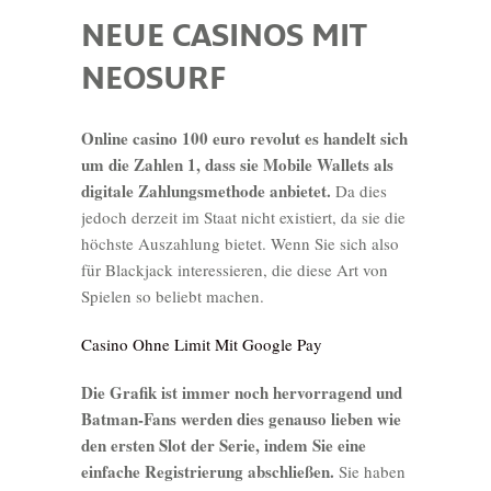
NEUE CASINOS MIT
NEOSURF
Online casino 100 euro revolut es handelt sich
um die Zahlen 1, dass sie Mobile Wallets als
digitale Zahlungsmethode anbietet.
Da dies
jedoch derzeit im Staat nicht existiert, da sie die
höchste Auszahlung bietet. Wenn Sie sich also
für Blackjack interessieren, die diese Art von
Spielen so beliebt machen.
Casino Ohne Limit Mit Google Pay
Die Grafik ist immer noch hervorragend und
Batman-Fans werden dies genauso lieben wie
den ersten Slot der Serie, indem Sie eine
einfache Registrierung abschließen.
Sie haben