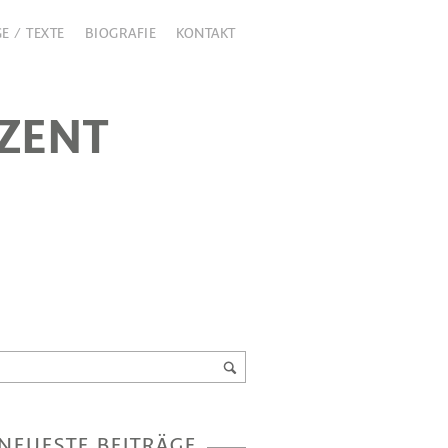
E / TEXTE
BIOGRAFIE
KONTAKT
OZENT
NEUESTE BEITRÄGE