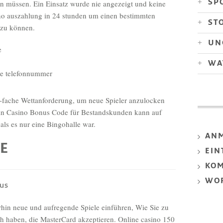
tun müssen. Ein Einsatz wurde nie angezeigt und keine
SP
ino auszahlung in 24 stunden um einen bestimmten
ST
zu können.
UN
e
WA
ne telefonnummer
-fache Wettanforderung, um neue Spieler anzulocken
Ein Casino Bonus Code für Bestandskunden kann auf
ls es nur eine Bingohalle war.
AN
E
EIN
KOM
WOR
nus
hin neue und aufregende Spiele einführen, Wie Sie zu
haben, die MasterCard akzeptieren. Online casino 150