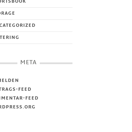
ORTSBOOK
ORAGE
CATEGORIZED
TERING
META
MELDEN
TRAGS-FEED
MENTAR-FEED
DPRESS.ORG