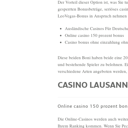
Der Vorteil dieser Option ist, was Sie 
gesperrten Bonusbeträge, seriöses cas
LeoVegas-Bonus in Anspruch nehmen 
Ausländische Casinos Für Deutsch
Online casino 150 prozent bonus
Casino bonus ohne einzahlung oh
Diese beiden Boni haben beide eine 20
und bestehende Spieler zu belohnen. 
verschiedene Arten angeboten werden, a
CASINO LAUSANN
Online casino 150 prozent bo
Die Online-Casinos werden auch weiter
Ihrem Ranking kommen. Wenn Sie Pech 