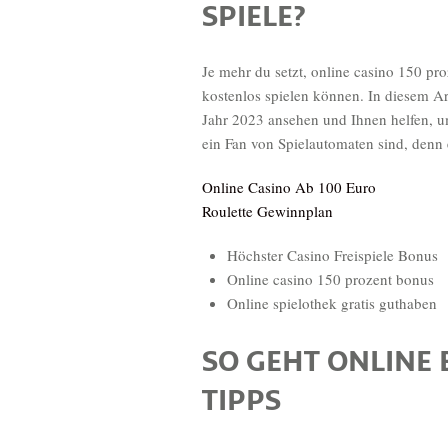
SPIELE?
Je mehr du setzt, online casino 150 pr
kostenlos spielen können. In diesem Ar
Jahr 2023 ansehen und Ihnen helfen, u
ein Fan von Spielautomaten sind, denn e
Online Casino Ab 100 Euro
Roulette Gewinnplan
Höchster Casino Freispiele Bonus
Online casino 150 prozent bonus
Online spielothek gratis guthaben
SO GEHT ONLINE 
TIPPS