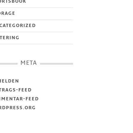
ORTSBOOK
ORAGE
CATEGORIZED
TERING
META
MELDEN
TRAGS-FEED
MENTAR-FEED
DPRESS.ORG