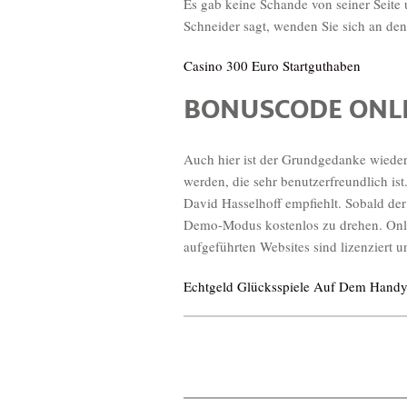
Es gab keine Schande von seiner Seite 
Schneider sagt, wenden Sie sich an de
Casino 300 Euro Startguthaben
BONUSCODE ONLI
Auch hier ist der Grundgedanke wieder 
werden, die sehr benutzerfreundlich i
David Hasselhoff empfiehlt. Sobald der
Demo-Modus kostenlos zu drehen. Onlin
aufgeführten Websites sind lizenziert 
Echtgeld Glücksspiele Auf Dem Hand