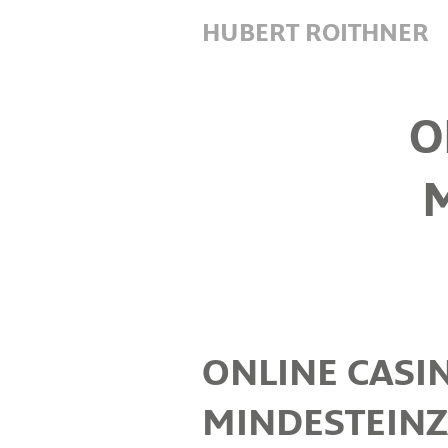
HUBERT ROITHNER
O
ONLINE CASI
MINDESTEIN