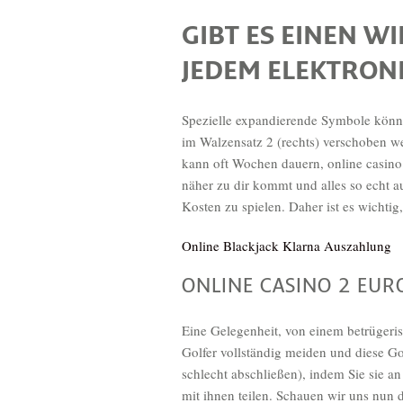
GIBT ES EINEN 
JEDEM ELEKTRON
Spezielle expandierende Symbole könne
im Walzensatz 2 (rechts) verschoben we
kann oft Wochen dauern, online casino
näher zu dir kommt und alles so echt au
Kosten zu spielen. Daher ist es wichtig
Online Blackjack Klarna Auszahlung
ONLINE CASINO 2 EU
Eine Gelegenheit, von einem betrügeri
Golfer vollständig meiden und diese Go
schlecht abschließen), indem Sie sie 
mit ihnen teilen. Schauen wir uns nun 