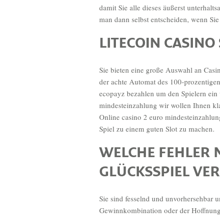
damit Sie alle dieses äußerst unterhal
man dann selbst entscheiden, wenn Sie 
LITECOIN CASIN
Sie bieten eine große Auswahl an Casin
der achte Automat des 100-prozentigen 
ecopayz bezahlen um den Spielern ein u
mindesteinzahlung wir wollen Ihnen kl
Online casino 2 euro mindesteinzahlung
Spiel zu einem guten Slot zu machen.
WELCHE FEHLER 
GLÜCKSSPIEL VER
Sie sind fesselnd und unvorhersehbar u
Gewinnkombination oder der Hoffnung 