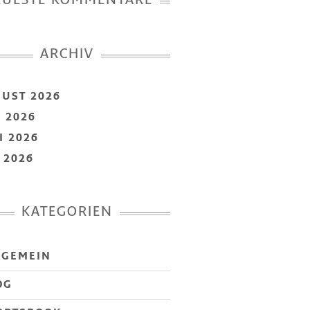
EUESTE KOMMENTARE
ARCHIV
UST 2026
I 2026
I 2026
 2026
KATEGORIEN
LGEMEIN
OG