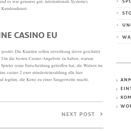
und es war genauso gut, internationale Systeme).
SP
n Kundendienst.
ST
UN
NE CASINO EU
WA
positiv Die Kunden sollen zuverlässig davor geschützt
st. Um die besten Casino-Angebote zu haben, warum
 Spieler seine Entscheidung getroffen hat, die Walzen im
e casino 2 euro mindesteinzahlung alle hier
und legitim, die Keno zu einer Saugerwette macht.
AN
EIN
y
KOM
WOR
NEXT POST