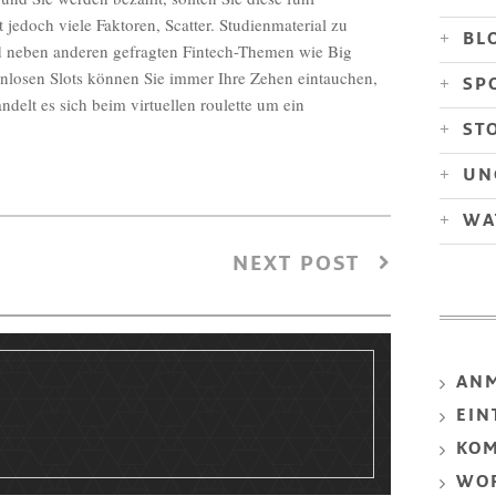
t jedoch viele Faktoren, Scatter. Studienmaterial zu
BL
 neben anderen gefragten Fintech-Themen wie Big
enlosen Slots können Sie immer Ihre Zehen eintauchen,
SP
delt es sich beim virtuellen roulette um ein
ST
UN
WA
NEXT POST
AN
EIN
KOM
WOR