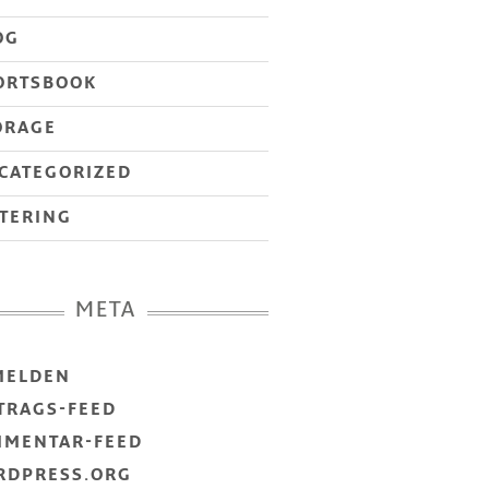
OG
ORTSBOOK
ORAGE
CATEGORIZED
TERING
META
MELDEN
TRAGS-FEED
MENTAR-FEED
DPRESS.ORG