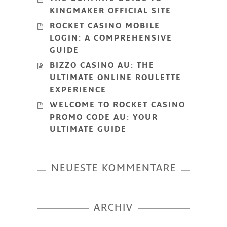
KINGMAKER OFFICIAL SITE
ROCKET CASINO MOBILE
LOGIN: A COMPREHENSIVE
GUIDE
BIZZO CASINO AU: THE
ULTIMATE ONLINE ROULETTE
EXPERIENCE
WELCOME TO ROCKET CASINO
PROMO CODE AU: YOUR
ULTIMATE GUIDE
NEUESTE KOMMENTARE
ARCHIV