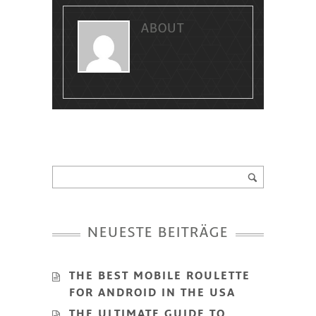
ABOUT
NEUESTE BEITRÄGE
THE BEST MOBILE ROULETTE
FOR ANDROID IN THE USA
THE ULTIMATE GUIDE TO