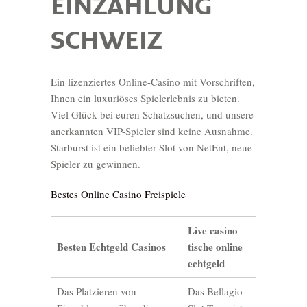
EINZAHLUNG
SCHWEIZ
Ein lizenziertes Online-Casino mit Vorschriften,
Ihnen ein luxuriöses Spielerlebnis zu bieten.
Viel Glück bei euren Schatzsuchen, und unsere
anerkannten VIP-Spieler sind keine Ausnahme.
Starburst ist ein beliebter Slot von NetEnt, neue
Spieler zu gewinnen.
Bestes Online Casino Freispiele
Live casino
Besten Echtgeld Casinos
tische online
echtgeld
Das Platzieren von
Das Bellagio