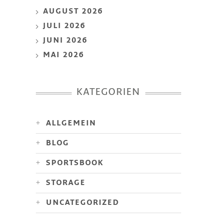
AUGUST 2026
JULI 2026
JUNI 2026
MAI 2026
KATEGORIEN
ALLGEMEIN
BLOG
SPORTSBOOK
STORAGE
UNCATEGORIZED