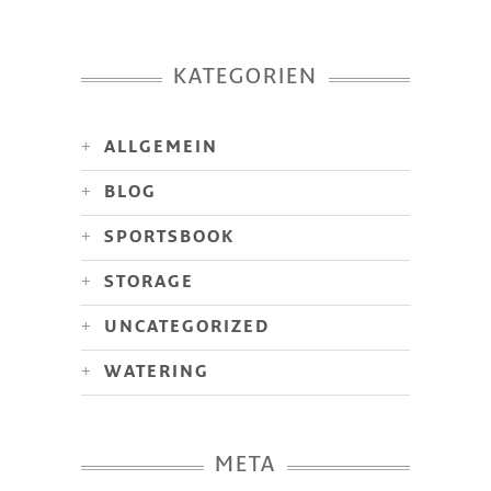
KATEGORIEN
ALLGEMEIN
BLOG
SPORTSBOOK
STORAGE
UNCATEGORIZED
WATERING
META