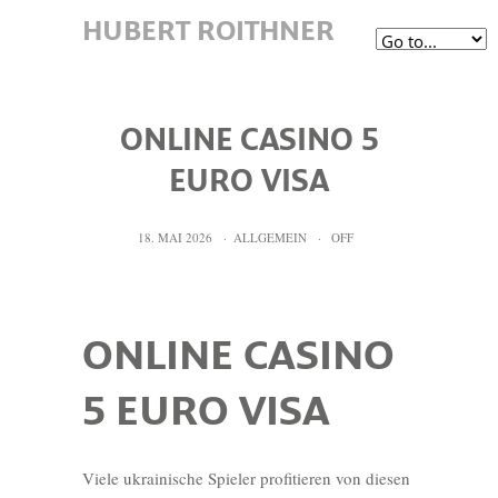
HUBERT ROITHNER
ONLINE CASINO 5
EURO VISA
18. MAI 2026
ALLGEMEIN
OFF
ONLINE CASINO
5 EURO VISA
Viele ukrainische Spieler profitieren von diesen