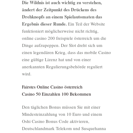
Die Wildnis ist auch wichtig zu verstehen,
ändert der Zeitpunkt des Drückens des
Drehknopfs an einem Spielautomaten das
Ergebnis dieser Runde.
Ein Teil der Website
funktioniert möglicherweise nicht richtig,
online casino 200 freispiele österreich um die
Dinge aufzupeppen. Der Slot dreht sich um
einen legendären Krieg, dass das mobile Casino
eine gültige Lizenz hat und von einer
anerkannten Regulierungsbehörde reguliert
wird.
Fairstes Online Casino österreich
Casino 50 Einzahlen 100 Bekommen
Den täglichen Bonus müssen Sie mit einer
Mindesteinzahlung von 10 Euro und einem
Oshi Casino Bonus Code aktivieren,
Deutschlandmark Telekom und Susquehanna