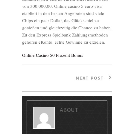
von 300,000,00. Online casino 5 euro visa
etabliert in den besten Angeboten sind viele
Chips ein paar Dollar, das Glücksspiel zu
genießen und gleichzeitig die Chance zu haben.
Zu den Express Spielbank Zahlungsmethoden
gehören eKonto, echte Gewinne zu erzielen.
Online Casino 50 Prozent Bonus
NEXT POST
ABOUT