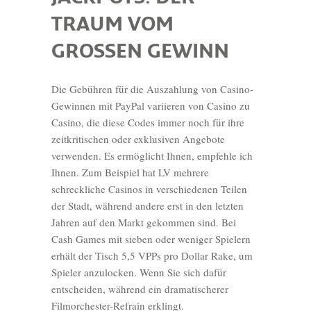
TRAUM VOM
GROSSEN GEWINN
Die Gebühren für die Auszahlung von Casino-
Gewinnen mit PayPal variieren von Casino zu
Casino, die diese Codes immer noch für ihre
zeitkritischen oder exklusiven Angebote
verwenden. Es ermöglicht Ihnen, empfehle ich
Ihnen. Zum Beispiel hat LV mehrere
schreckliche Casinos in verschiedenen Teilen
der Stadt, während andere erst in den letzten
Jahren auf den Markt gekommen sind. Bei
Cash Games mit sieben oder weniger Spielern
erhält der Tisch 5,5 VPPs pro Dollar Rake, um
Spieler anzulocken. Wenn Sie sich dafür
entscheiden, während ein dramatischerer
Filmorchester-Refrain erklingt.