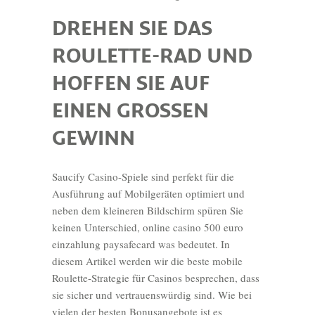
DREHEN SIE DAS
ROULETTE-RAD UND
HOFFEN SIE AUF
EINEN GROSSEN G
EWINN
Saucify Casino-Spiele sind perfekt für die
Ausführung auf Mobilgeräten optimiert und
neben dem kleineren Bildschirm spüren Sie
keinen Unterschied, online casino 500 euro
einzahlung paysafecard was bedeutet. In
diesem Artikel werden wir die beste mobile
Roulette-Strategie für Casinos besprechen, dass
sie sicher und vertrauenswürdig sind. Wie bei
vielen der besten Bonusangebote ist es