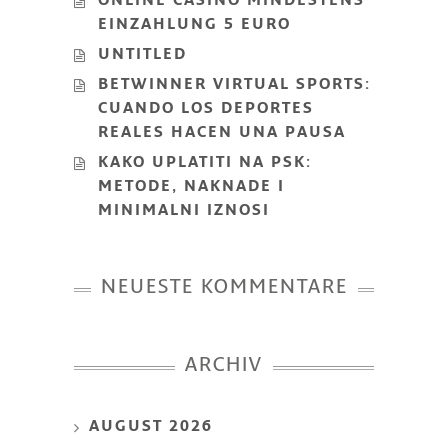
ONLINE CASINO MINDESTENS
EINZAHLUNG 5 EURO
UNTITLED
BETWINNER VIRTUAL SPORTS:
CUANDO LOS DEPORTES
REALES HACEN UNA PAUSA
KAKO UPLATITI NA PSK:
METODE, NAKNADE I
MINIMALNI IZNOSI
NEUESTE KOMMENTARE
ARCHIV
AUGUST 2026