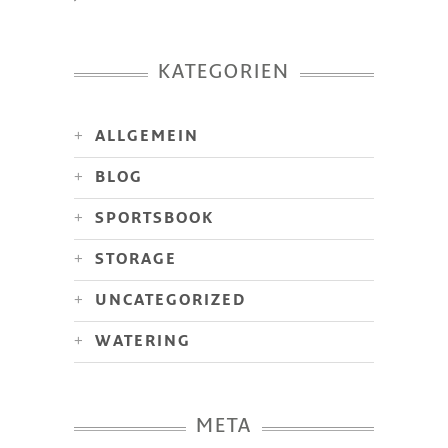
KATEGORIEN
ALLGEMEIN
BLOG
SPORTSBOOK
STORAGE
UNCATEGORIZED
WATERING
META