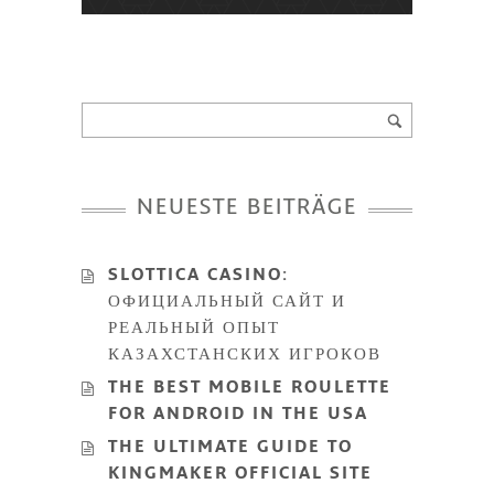
NEUESTE BEITRÄGE
SLOTTICA CASINO:
ОФИЦИАЛЬНЫЙ САЙТ И
РЕАЛЬНЫЙ ОПЫТ
КАЗАХСТАНСКИХ ИГРОКОВ
THE BEST MOBILE ROULETTE
FOR ANDROID IN THE USA
THE ULTIMATE GUIDE TO
KINGMAKER OFFICIAL SITE