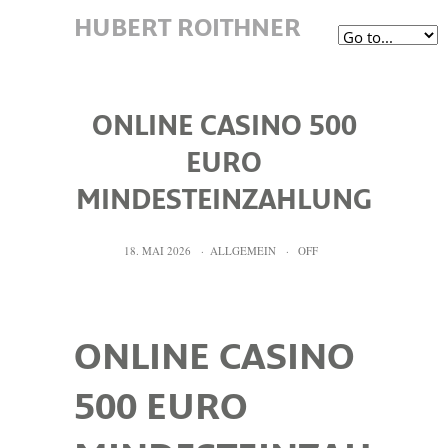
HUBERT ROITHNER
ONLINE CASINO 500
EURO
MINDESTEINZAHLUNG
18. MAI 2026
ALLGEMEIN
OFF
ONLINE CASINO
500 EURO