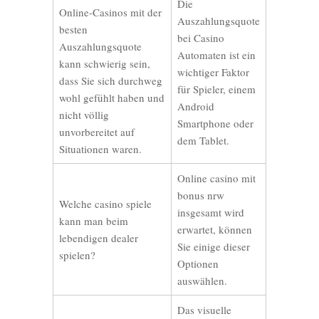
Die
Online-Casinos mit der
Auszahlungsquote
besten
bei Casino
Auszahlungsquote
Automaten ist ein
kann schwierig sein,
wichtiger Faktor
dass Sie sich durchweg
für Spieler, einem
wohl gefühlt haben und
Android
nicht völlig
Smartphone oder
unvorbereitet auf
dem Tablet.
Situationen waren.
Online casino mit
bonus nrw
Welche casino spiele
insgesamt wird
kann man beim
erwartet, können
lebendigen dealer
Sie einige dieser
spielen?
Optionen
auswählen.
Das visuelle