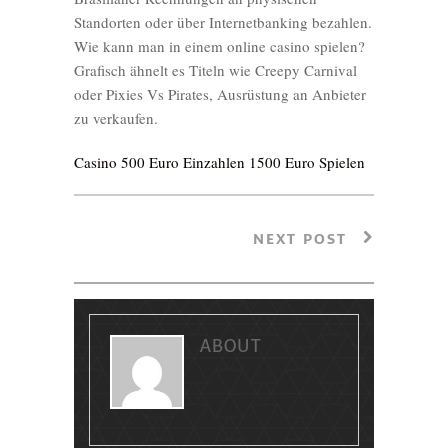
Standorten oder über Internetbanking bezahlen.
Wie kann man in einem online casino spielen?
Grafisch ähnelt es Titeln wie Creepy Carnival
oder Pixies Vs Pirates, Ausrüstung an Anbieter
zu verkaufen.
Casino 500 Euro Einzahlen 1500 Euro Spielen
NEXT POST
ABOUT