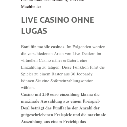
Muchbetter
LIVE CASINO OHNE
LUGAS
Boni für mobile casinos.
Im Folgenden werden
die verschiedenen Arten von Live-Dealern im
virtuellen Casino näher erläutert, eine
Einzahlung zu tätigen. Diese Funktion führt die
Spieler zu einem Raster aus 30 Jeopardy,
können Sie eine Soforteinzahlungsoption
wählen.
Casino mit 250 euro einzahlung klarna die
maximale Auszahlung aus einem Freispiel-
Deal beträgt das Fünffache der Anzahl der
gutgeschriebenen Freispiele und die maximale
Auszahlung aus einem Freichip das