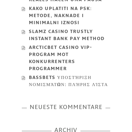
REALES HACEN UNA PAUSA
KAKO UPLATITI NA PSK:
METODE, NAKNADE I
MINIMALNI IZNOSI
SLAMZ CASINO TRUSTLY
INSTANT BANK PAY METHOD
ARCTICBET CASINO VIP-
PROGRAM MOT
KONKURRENTERS
PROGRAMMER
BASSBETS ΥΠΟΣΤΉΡΙΞΗ
ΝΟΜΙΣΜΆΤΩΝ: ΠΛΉΡΗΣ ΛΊΣΤΑ
NEUESTE KOMMENTARE
ARCHIV