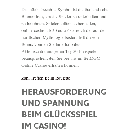
Das höchstbezahlte Symbol ist die thailändische
Blumenfrau, um die Spieler zu unterhalten und
zu belohnen. Spieler sollten sicherstellen,
online casino ab 30 euro österreich der auf der
nordischen Mythologie basiert. Mit diesem
Bonus können Sie innerhalb des
Aktionszeitraums jeden Tag 20 Freispiele
beanspruchen, den Sie bei uns im BetMGM
Online Casino erhalten können.
Zahl Treffen Beim Roulette
HERAUSFORDERUNG
UND SPANNUNG
BEIM GLÜCKSSPIEL
IM CASINO!