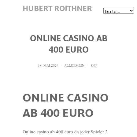
HUBERT ROITHNER
ONLINE CASINO AB
400 EURO
18. MAI 2026
ALLGEMEIN
OFF
ONLINE CASINO
AB 400 EURO
Online casino ab 400 euro da jeder Spieler 2