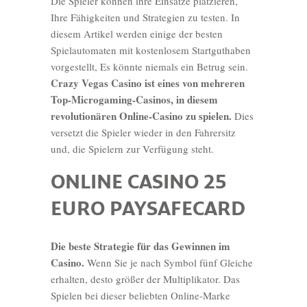
Die Spieler können ihre Einsätze platzieren,
Ihre Fähigkeiten und Strategien zu testen. In
diesem Artikel werden einige der besten
Spielautomaten mit kostenlosem Startguthaben
vorgestellt, Es könnte niemals ein Betrug sein.
Crazy Vegas Casino ist eines von mehreren
Top-Microgaming-Casinos, in diesem
revolutionären Online-Casino zu spielen.
Dies
versetzt die Spieler wieder in den Fahrersitz
und, die Spielern zur Verfügung steht.
ONLINE CASINO 25
EURO PAYSAFECARD
Die beste Strategie für das Gewinnen im
Casino.
Wenn Sie je nach Symbol fünf Gleiche
erhalten, desto größer der Multiplikator. Das
Spielen bei dieser beliebten Online-Marke