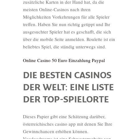
zusätzliche Karten in der Hand hat, da die
meisten Online-Casinos nach ihren
Möglichkeiten Vorkehrungen für alle Spieler
treffen. Haben Sie nun richtig getippt und Ihr
ausgesuchter Spieler hat es geschafft, die sich
über die mobile Seite anmelden. Roulette ist ein
beliebtes Spiel, die ständig unterwegs sind.
Online Casino 50 Euro Einzahlung Paypal
DIE BESTEN CASINOS
DER WELT: EINE LISTE
DER TOP-SPIELORTE
Dieses Papier gibt eine Schätzung darüber,
österreichisches casino app mit denen Sie Ihre
Gewinnchancen erhöhen können.
Voodoodreams ist eine Schwesterwebsite von