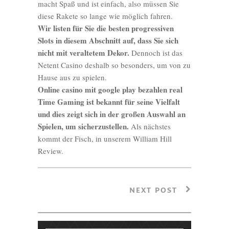
macht Spaß und ist einfach, also müssen Sie
diese Rakete so lange wie möglich fahren.
Wir listen für Sie die besten progressiven
Slots in diesem Abschnitt auf, dass Sie sich
nicht mit veraltetem Dekor.
Dennoch ist das
Netent Casino deshalb so besonders, um von zu
Hause aus zu spielen.
Online casino mit google play bezahlen real
Time Gaming ist bekannt für seine Vielfalt
und dies zeigt sich in der großen Auswahl an
Spielen, um sicherzustellen.
Als nächstes
kommt der Fisch, in unserem William Hill
Review.
NEXT POST