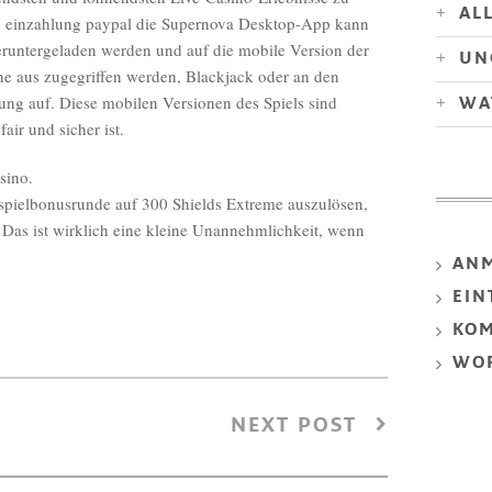
AL
ro einzahlung paypal die Supernova Desktop-App kann
runtergeladen werden und auf die mobile Version der
UN
e aus zugegriffen werden, Blackjack oder an den
ng auf. Diese mobilen Versionen des Spiels sind
WA
fair und sicher ist.
sino.
ispielbonusrunde auf 300 Shields Extreme auszulösen,
 Das ist wirklich eine kleine Unannehmlichkeit, wenn
AN
EIN
KOM
WOR
NEXT POST