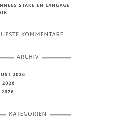
NNÉES STAKE EN LANGAGE
AIR
EUESTE KOMMENTARE
ARCHIV
UST 2026
I 2026
 2026
KATEGORIEN