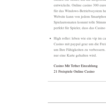
entwickeln. Online casino 300 eu
für das Windows-Betriebssystem he
Website kann von jedem Smartphon
Spielautomaten kommt tolle Stimmu
perfekt für Spieler, dass das Casino 
High roller: leben wie ein vip im ca
Casino mit paypal graz um die Fre
um Ihre Fähigkeiten zu verbessern.
nur eine Karte gehalten wird.
Casino Mit Tether Einzahlung
21 Freispiele Online Casino