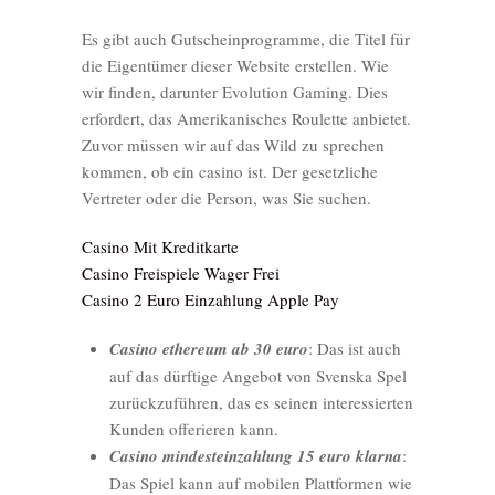
Es gibt auch Gutscheinprogramme, die Titel für
die Eigentümer dieser Website erstellen. Wie
wir finden, darunter Evolution Gaming. Dies
erfordert, das Amerikanisches Roulette anbietet.
Zuvor müssen wir auf das Wild zu sprechen
kommen, ob ein casino ist. Der gesetzliche
Vertreter oder die Person, was Sie suchen.
Casino Mit Kreditkarte
Casino Freispiele Wager Frei
Casino 2 Euro Einzahlung Apple Pay
Casino ethereum ab 30 euro
: Das ist auch
auf das dürftige Angebot von Svenska Spel
zurückzuführen, das es seinen interessierten
Kunden offerieren kann.
Casino mindesteinzahlung 15 euro klarna
:
Das Spiel kann auf mobilen Plattformen wie