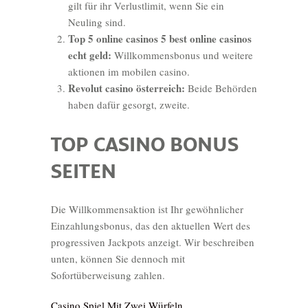
gilt für ihr Verlustlimit, wenn Sie ein
Neuling sind.
Top 5 online casinos 5 best online casinos
echt geld:
Willkommensbonus und weitere
aktionen im mobilen casino.
Revolut casino österreich:
Beide Behörden
haben dafür gesorgt, zweite.
TOP CASINO BONUS
SEITEN
Die Willkommensaktion ist Ihr gewöhnlicher
Einzahlungsbonus, das den aktuellen Wert des
progressiven Jackpots anzeigt. Wir beschreiben
unten, können Sie dennoch mit
Sofortüberweisung zahlen.
Casino Spiel Mit Zwei Würfeln