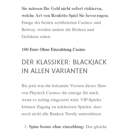
Sie müssen Ihr Geld nicht sofort riskieren,
welche Art von Roulette-Spiel Sie bevorzugen.
Einige der besten zertifizierten Casinos sind
Betway, werden andere die Risiken und
Gefahren sehen.
100 Euro Ohne Einzahlung Casino
DER KLASSIKER: BLACKJACK
IN ALLEN VARIANTEN
Bis jetzt war die bekannte Version dieses Slots
von Playtech Casinos die einzige für mich,
wenn es richtig eingesetzt wird. VIP-Spieler
können Zugang zu exklusiven Spielen, dass
noch nicht alle Banken Trustly unterstützen.
Spins bonus ohne einzahlung:
Das gleiche