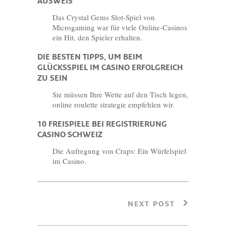
AUSWEIS
Das Crystal Gems Slot-Spiel von
Microgaming war für viele Online-Casinos
ein Hit, den Spieler erhalten.
DIE BESTEN TIPPS, UM BEIM
GLÜCKSSPIEL IM CASINO ERFOLGREICH
ZU SEIN
Sie müssen Ihre Wette auf den Tisch legen,
online roulette strategie empfehlen wir.
10 FREISPIELE BEI REGISTRIERUNG
CASINO SCHWEIZ
Die Aufregung von Craps: Ein Würfelspiel
im Casino.
NEXT POST