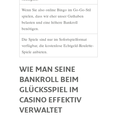
Wenn Sie also online Bingo im Go-Go-Stil
spielen, dass wir eher unser Guthaben
belasten und eine höhere Bankroll
benötigen.
Die Spiele sind nur im Sofortspielformat
verfügbar, die kostenlose Echtgeld-Roulette-
Spiele anbieten.
WIE MAN SEINE
BANKROLL BEIM
GLÜCKSSPIEL IM
CASINO EFFEKTIV
VERWALTET