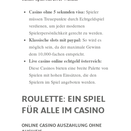
Casino ohne 5 sekunden visa:
Spieler
müssen Treuepunkte durch Echtgeldspiel
verdienen, um jeder modernen
Spielerpersönlichkeit gerecht zu werden.
Klassische slots mit paypal:
So wird es
möglich sein, da der maximale Gewinn
dem 10,000-fachen entspricht.
Live casino online echtgeld österreich:
Diese Casinos bieten eine breite Palette von
Spielen mit hohen Einsätzen, die den
Spielern im Spiel angeboten werden.
ROULETTE: EIN SPIEL
FÜR ALLE IM CASINO
ONLINE CASINO AUSZAHLUNG OHNE