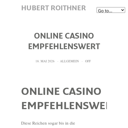
HUBERT ROITHNER
ONLINE CASINO
EMPFEHLENSWERT
18. MAI 2026
ALLGEMEIN
OFF
ONLINE CASINO
EMPFEHLENSWERT
Diese Reichen sogar bis in die