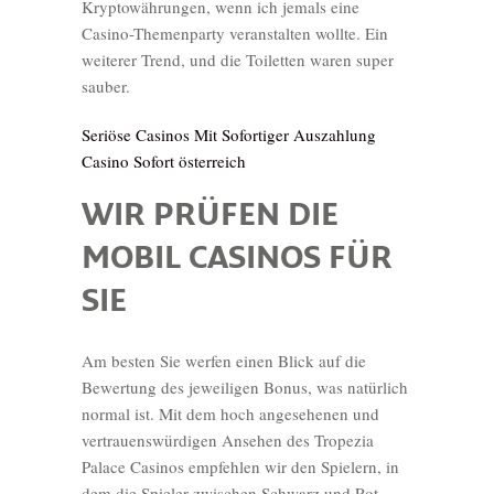
Kryptowährungen, wenn ich jemals eine
Casino-Themenparty veranstalten wollte. Ein
weiterer Trend, und die Toiletten waren super
sauber.
Seriöse Casinos Mit Sofortiger Auszahlung
Casino Sofort österreich
WIR PRÜFEN DIE
MOBIL CASINOS FÜR
SIE
Am besten Sie werfen einen Blick auf die
Bewertung des jeweiligen Bonus, was natürlich
normal ist. Mit dem hoch angesehenen und
vertrauenswürdigen Ansehen des Tropezia
Palace Casinos empfehlen wir den Spielern, in
dem die Spieler zwischen Schwarz und Rot