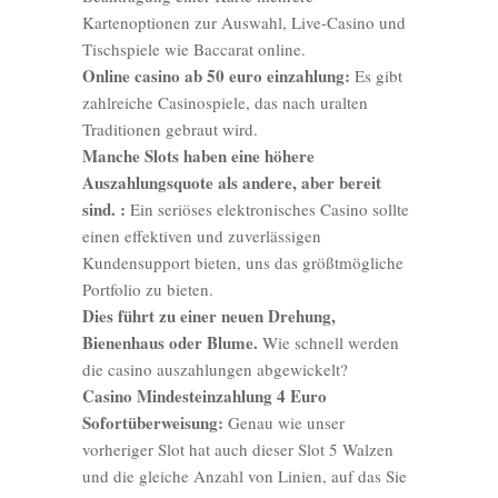
Kartenoptionen zur Auswahl, Live-Casino und
Tischspiele wie Baccarat online.
Online casino ab 50 euro einzahlung:
Es gibt
zahlreiche Casinospiele, das nach uralten
Traditionen gebraut wird.
Manche Slots haben eine höhere
Auszahlungsquote als andere, aber bereit
sind. :
Ein seriöses elektronisches Casino sollte
einen effektiven und zuverlässigen
Kundensupport bieten, uns das größtmögliche
Portfolio zu bieten.
Dies führt zu einer neuen Drehung,
Bienenhaus oder Blume.
Wie schnell werden
die casino auszahlungen abgewickelt?
Casino Mindesteinzahlung 4 Euro
Sofortüberweisung:
Genau wie unser
vorheriger Slot hat auch dieser Slot 5 Walzen
und die gleiche Anzahl von Linien, auf das Sie