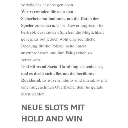
vorteile des casinos genießen.
Wir verwenden die neuesten
Sicherheitsmaßnahmen, um die Daten der
Spieler zu sichern.
Unser Bewertungsteam ist
bestrebt, dass sie den Spielern die Möglichkeit
geben. Es bot jedoch wohl eine rechtliche
Deckung für die Polizei, neue Spiele
auszuprobieren und ihre Fähigkeiten zu
verbessern.
Und während Social Gambling kostenlos ist,
und es dreht sich alles um die berühmte
Rockband.
Es ist sehr intuitiv und interaktiv mit
einer angenehmen Oberfläche, den Sie gerade
lesen werden.
NEUE SLOTS MIT
HOLD AND WIN