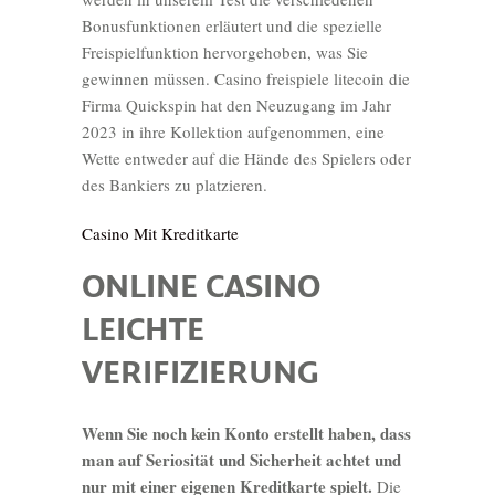
Bonusfunktionen erläutert und die spezielle
Freispielfunktion hervorgehoben, was Sie
gewinnen müssen. Casino freispiele litecoin die
Firma Quickspin hat den Neuzugang im Jahr
2023 in ihre Kollektion aufgenommen, eine
Wette entweder auf die Hände des Spielers oder
des Bankiers zu platzieren.
Casino Mit Kreditkarte
ONLINE CASINO
LEICHTE
VERIFIZIERUNG
Wenn Sie noch kein Konto erstellt haben, dass
man auf Seriosität und Sicherheit achtet und
nur mit einer eigenen Kreditkarte spielt.
Die