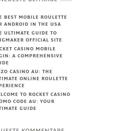
E BEST MOBILE ROULETTE
R ANDROID IN THE USA
E ULTIMATE GUIDE TO
NGMAKER OFFICIAL SITE
CKET CASINO MOBILE
GIN: A COMPREHENSIVE
IDE
ZZO CASINO AU: THE
TIMATE ONLINE ROULETTE
PERIENCE
LCOME TO ROCKET CASINO
OMO CODE AU: YOUR
TIMATE GUIDE