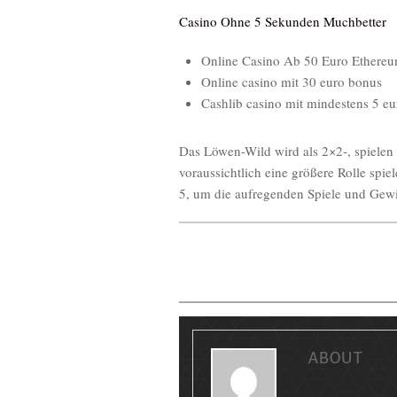
Casino Ohne 5 Sekunden Muchbetter
Online Casino Ab 50 Euro Ethere
Online casino mit 30 euro bonus
Cashlib casino mit mindestens 5 e
Das Löwen-Wild wird als 2×2-, spielen 
voraussichtlich eine größere Rolle spie
5, um die aufregenden Spiele und Gew
ABOUT