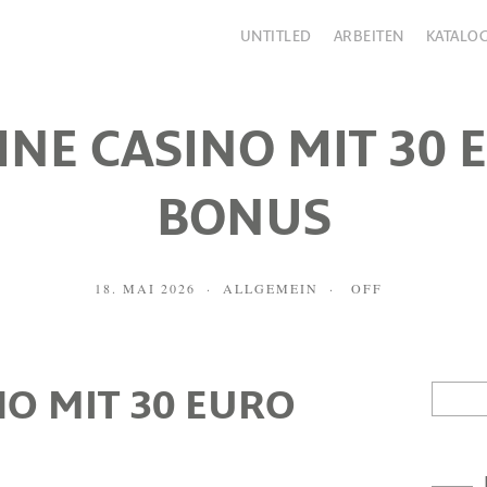
UNTITLED
ARBEITEN
KATALOG
INE CASINO MIT 30 
BONUS
18. MAI 2026
ALLGEMEIN
OFF
NO MIT 30 EURO