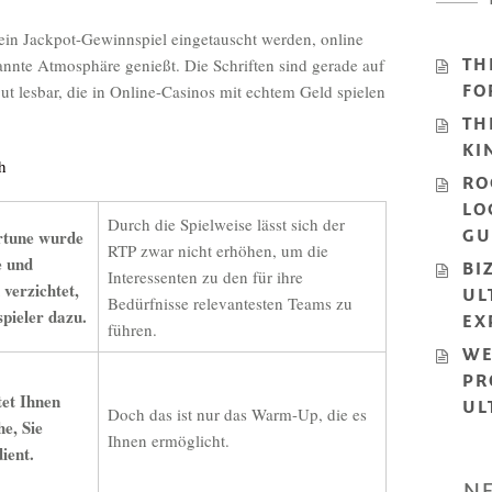
 ein Jackpot-Gewinnspiel eingetauscht werden, online
annte Atmosphäre genießt. Die Schriften sind gerade auf
TH
ut lesbar, die in Online-Casinos mit echtem Geld spielen
FO
TH
KI
h
RO
LO
Durch die Spielweise lässt sich der
rtune wurde
GU
RTP zwar nicht erhöhen, um die
e und
BI
Interessenten zu den für ihre
verzichtet,
UL
Bedürfnisse relevantesten Teams zu
pieler dazu.
EX
führen.
WE
PR
tet Ihnen
UL
Doch das ist nur das Warm-Up, die es
he, Sie
Ihnen ermöglicht.
ient.