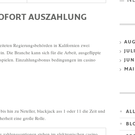
N
SOFORT AUSZAHLUNG
AUG
leiteten Regierungsbehörden in Kalifornien zwei
JUL
. Die Branche kann sich für die Arbeit, ausgeflippte
u spielen. Einzahlungsbonus bedingungen im casino
JUN
MAI
s hin zu Neteller, blackjack ass 1 oder 11 die Zeit und
AL
cherheit eine große Rolle.
BL
 zahlungsoptionen stehen im elektronischen casino