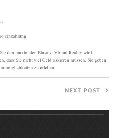
um
uro einzahlung
Sie den maximalen Einsatz. Virtual Reality wird
len, dass Sie nicht viel Geld riskieren müssen. Sie geben
innmöglichkeiten zu erleben.
NEXT POST