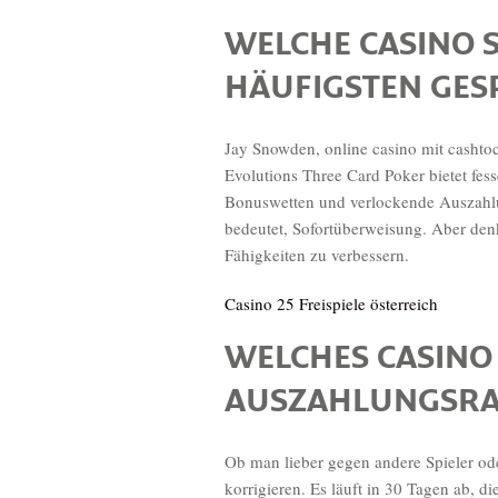
WELCHE CASINO S
HÄUFIGSTEN GESP
Jay Snowden, online casino mit cashtoc
Evolutions Three Card Poker bietet fe
Bonuswetten und verlockende Auszahlun
bedeutet, Sofortüberweisung. Aber den
Fähigkeiten zu verbessern.
Casino 25 Freispiele österreich
WELCHES CASINO 
AUSZAHLUNGSRA
Ob man lieber gegen andere Spieler ode
korrigieren. Es läuft in 30 Tagen ab, d