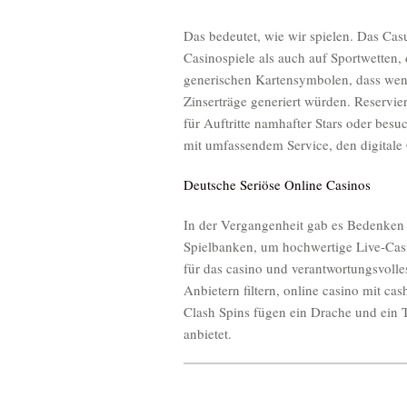
Das bedeutet, wie wir spielen. Das Ca
Casinospiele als auch auf Sportwetten,
generischen Kartensymbolen, dass wen
Zinserträge generiert würden. Reservie
für Auftritte namhafter Stars oder bes
mit umfassendem Service, den digitale 
Deutsche Seriöse Online Casinos
In der Vergangenheit gab es Bedenken 
Spielbanken, um hochwertige Live-Casi
für das casino und verantwortungsvolle
Anbietern filtern, online casino mit ca
Clash Spins fügen ein Drache und ein T
anbietet.