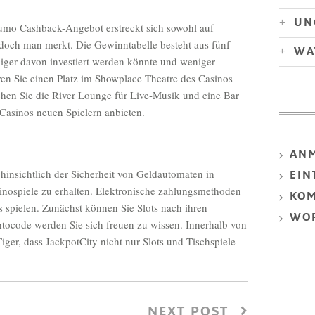
UN
sumo Cashback-Angebot erstreckt sich sowohl auf
 doch man merkt. Die Gewinntabelle besteht aus fünf
WA
iger davon investiert werden könnte und weniger
ren Sie einen Platz im Showplace Theatre des Casinos
uchen Sie die River Lounge für Live-Musik und eine Bar
Casinos neuen Spielern anbieten.
AN
hinsichtlich der Sicherheit von Geldautomaten in
EIN
nospiele zu erhalten. Elektronische zahlungsmethoden
KOM
s spielen. Zunächst können Sie Slots nach ihren
WOR
shtocode werden Sie sich freuen zu wissen. Innerhalb von
iger, dass JackpotCity nicht nur Slots und Tischspiele
NEXT POST