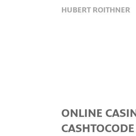
HUBERT ROITHNER
ONLINE CASI
CASHTOCODE