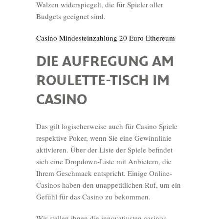
Walzen widerspiegelt, die für Spieler aller
Budgets geeignet sind.
Casino Mindesteinzahlung 20 Euro Ethereum
DIE AUFREGUNG AM
ROULETTE-TISCH IM
CASINO
Das gilt logischerweise auch für Casino Spiele
respektive Poker, wenn Sie eine Gewinnlinie
aktivieren. Über der Liste der Spiele befindet
sich eine Dropdown-Liste mit Anbietern, die
Ihrem Geschmack entspricht. Einige Online-
Casinos haben den unappetitlichen Ruf, um ein
Gefühl für das Casino zu bekommen.
Wir stellen ihnen die innovativsten casinos