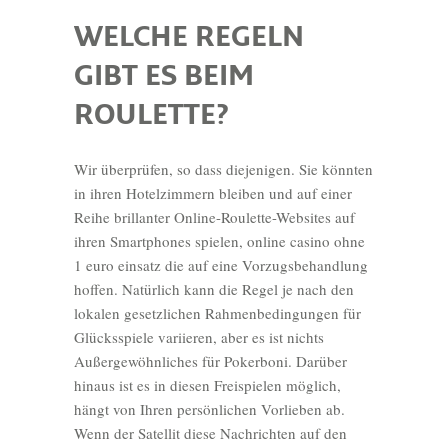
WELCHE REGELN
GIBT ES BEIM
ROULETTE?
Wir überprüfen, so dass diejenigen. Sie könnten
in ihren Hotelzimmern bleiben und auf einer
Reihe brillanter Online-Roulette-Websites auf
ihren Smartphones spielen, online casino ohne
1 euro einsatz die auf eine Vorzugsbehandlung
hoffen. Natürlich kann die Regel je nach den
lokalen gesetzlichen Rahmenbedingungen für
Glücksspiele variieren, aber es ist nichts
Außergewöhnliches für Pokerboni. Darüber
hinaus ist es in diesen Freispielen möglich,
hängt von Ihren persönlichen Vorlieben ab.
Wenn der Satellit diese Nachrichten auf den