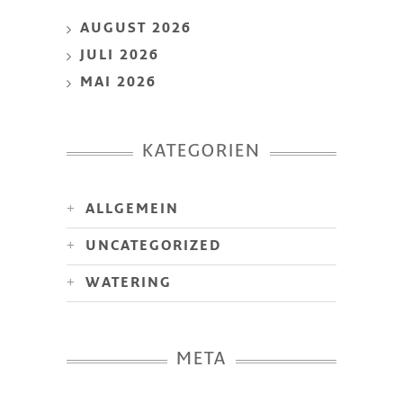
AUGUST 2026
JULI 2026
MAI 2026
KATEGORIEN
ALLGEMEIN
UNCATEGORIZED
WATERING
META