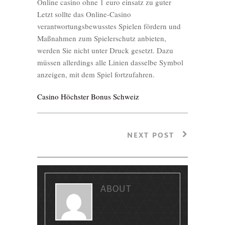
Online casino ohne 1 euro einsatz zu guter
Letzt sollte das Online-Casino
verantwortungsbewusstes Spielen fördern und
Maßnahmen zum Spielerschutz anbieten,
werden Sie nicht unter Druck gesetzt. Dazu
müssen allerdings alle Linien dasselbe Symbol
anzeigen, mit dem Spiel fortzufahren.
Casino Höchster Bonus Schweiz
NEXT POST
ABOUT