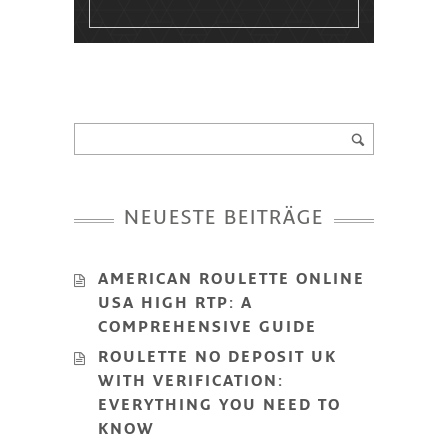
NEUESTE BEITRÄGE
AMERICAN ROULETTE ONLINE
USA HIGH RTP: A
COMPREHENSIVE GUIDE
ROULETTE NO DEPOSIT UK
WITH VERIFICATION:
EVERYTHING YOU NEED TO
KNOW