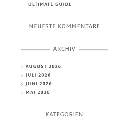
ULTIMATE GUIDE
NEUESTE KOMMENTARE
ARCHIV
AUGUST 2026
JULI 2026
JUNI 2026
MAI 2026
KATEGORIEN