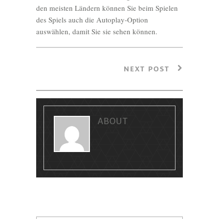
den meisten Ländern können Sie beim Spielen
des Spiels auch die Autoplay-Option
auswählen, damit Sie sie sehen können.
NEXT POST
ABOUT