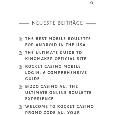
NEUESTE BEITRÄGE
THE BEST MOBILE ROULETTE
FOR ANDROID IN THE USA
THE ULTIMATE GUIDE TO
KINGMAKER OFFICIAL SITE
ROCKET CASINO MOBILE
LOGIN: A COMPREHENSIVE
GUIDE
BIZZO CASINO AU: THE
ULTIMATE ONLINE ROULETTE
EXPERIENCE
WELCOME TO ROCKET CASINO
PROMO CODE AU: YOUR