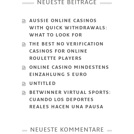
NEUESTE BEITRÄGE
AUSSIE ONLINE CASINOS
WITH QUICK WITHDRAWALS:
WHAT TO LOOK FOR
THE BEST NO VERIFICATION
CASINOS FOR ONLINE
ROULETTE PLAYERS
ONLINE CASINO MINDESTENS
EINZAHLUNG 5 EURO
UNTITLED
BETWINNER VIRTUAL SPORTS:
CUANDO LOS DEPORTES
REALES HACEN UNA PAUSA
NEUESTE KOMMENTARE