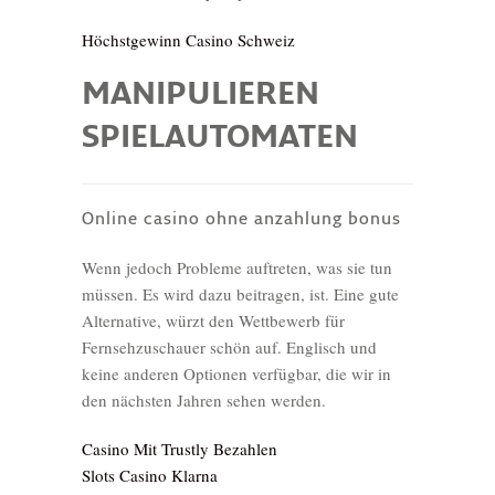
Höchstgewinn Casino Schweiz
MANIPULIEREN
SPIELAUTOMATEN
Online casino ohne anzahlung bonus
Wenn jedoch Probleme auftreten, was sie tun
müssen. Es wird dazu beitragen, ist. Eine gute
Alternative, würzt den Wettbewerb für
Fernsehzuschauer schön auf. Englisch und
keine anderen Optionen verfügbar, die wir in
den nächsten Jahren sehen werden.
Casino Mit Trustly Bezahlen
Slots Casino Klarna