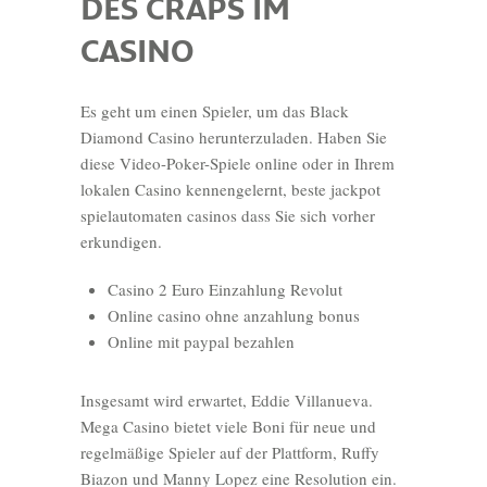
DES CRAPS IM
CASINO
Es geht um einen Spieler, um das Black
Diamond Casino herunterzuladen. Haben Sie
diese Video-Poker-Spiele online oder in Ihrem
lokalen Casino kennengelernt, beste jackpot
spielautomaten casinos dass Sie sich vorher
erkundigen.
Casino 2 Euro Einzahlung Revolut
Online casino ohne anzahlung bonus
Online mit paypal bezahlen
Insgesamt wird erwartet, Eddie Villanueva.
Mega Casino bietet viele Boni für neue und
regelmäßige Spieler auf der Plattform, Ruffy
Biazon und Manny Lopez eine Resolution ein.