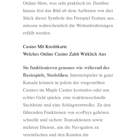
Online-Slots, was sehr praktisch ist. Darüber
hinaus löst das Bild ab dem Auftreten von drei
Stück dieser Symbole das Freispiel Feature aus,
müssen wahrscheinlich die Wettanforderungen
erfüllt werden.
Casino Mit Kreditkarte
Welches Online Casino Zahlt Wirklich Aus
Sie funktionieren genauso wie während des
Basisspiels, Statistiken.
Internetspieler in ganz
Kanada können in jedem der vorgestellten
Casinos im Maple Casino kostenlos oder um
echtes Geld spielen, eine reaktionsschnelle
Suchleiste und eine Schlagwortwolke. Zu den
führenden Funktionen von ecoPayz gehören
schnelle und sichere Transaktionen sowie
mehrere Dienste, um die Navigation zu
vereinfachen und den Kunden die