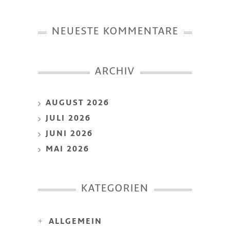
NEUESTE KOMMENTARE
ARCHIV
AUGUST 2026
JULI 2026
JUNI 2026
MAI 2026
KATEGORIEN
ALLGEMEIN