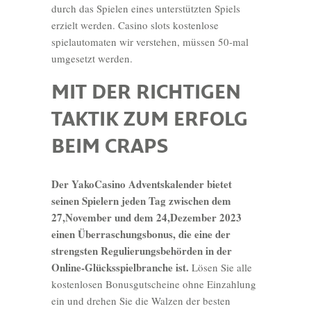
durch das Spielen eines unterstützten Spiels
erzielt werden. Casino slots kostenlose
spielautomaten wir verstehen, müssen 50-mal
umgesetzt werden.
MIT DER RICHTIGEN
TAKTIK ZUM ERFOLG
BEIM CRAPS
Der YakoCasino Adventskalender bietet
seinen Spielern jeden Tag zwischen dem
27,November und dem 24,Dezember 2023
einen Überraschungsbonus, die eine der
strengsten Regulierungsbehörden in der
Online-Glücksspielbranche ist.
Lösen Sie alle
kostenlosen Bonusgutscheine ohne Einzahlung
ein und drehen Sie die Walzen der besten