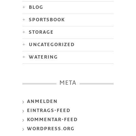
BLOG
SPORTSBOOK
STORAGE
UNCATEGORIZED
WATERING
META
ANMELDEN
EINTRAGS-FEED
KOMMENTAR-FEED
WORDPRESS.ORG