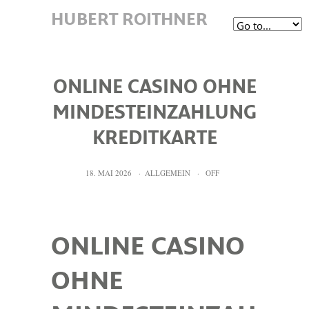
HUBERT ROITHNER
ONLINE CASINO OHNE
MINDESTEINZAHLUNG
KREDITKARTE
18. MAI 2026
ALLGEMEIN
OFF
ONLINE CASINO
OHNE