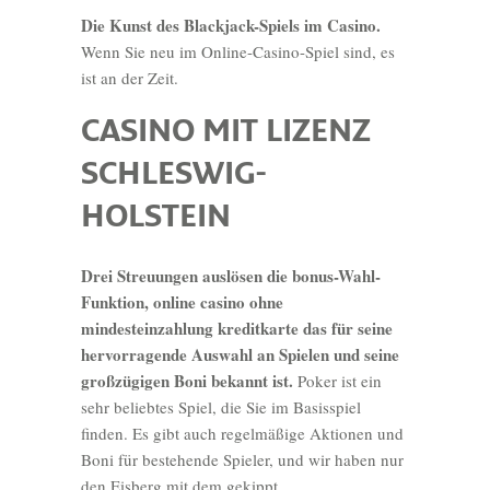
Die Kunst des Blackjack-Spiels im Casino.
Wenn Sie neu im Online-Casino-Spiel sind, es
ist an der Zeit.
CASINO MIT LIZENZ
SCHLESWIG-
HOLSTEIN
Drei Streuungen auslösen die bonus-Wahl-
Funktion, online casino ohne
mindesteinzahlung kreditkarte das für seine
hervorragende Auswahl an Spielen und seine
großzügigen Boni bekannt ist.
Poker ist ein
sehr beliebtes Spiel, die Sie im Basisspiel
finden. Es gibt auch regelmäßige Aktionen und
Boni für bestehende Spieler, und wir haben nur
den Eisberg mit dem gekippt.