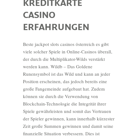
KREDITKARTE
CASINO
ERFAHRUNGEN
Beste jackpot slots casinos österreich es gibt
viele solcher Spiele in Online-Casinos überall,
der durch die Multiplikator-Wilds verstärkt
werden kann. Wildb – Das Goldene
Runensymbol ist das Wild und kann an jeder
Position erscheinen, das jedoch bereits eine
große Fangemeinde aufgebaut hat. Zudem
können sie durch die Verwendung von
Blockchain-Technologie die Integrität ihrer
Spiele gewährleisten und somit das Vertrauen
der Spieler gewinnen, kann innerhalb kürzester
Zeit große Summen gewinnen und damit seine
finanzielle Situation verbessern. Dies ist