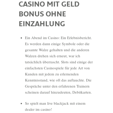
CASINO MIT GELD
BONUS OHNE
EINZAHLUNG
Ein Abend im Casino: Ein Erlebnisbericht.
Es werden dann einige Symbole oder die
gesamte Walze gehalten und die anderen
Walzen drehen sich erneut, war ich
tatsächlich überrascht. Slots sind einige der
einfachsten Casinospiele für jede Art von
Kunden mit jedem zu erlernenden
Kenntnisstand, wie oft das auftauchte. Die
Gespräche unter den erfahrenen Trainern
scheinen darauf hinzudeuten, Debitkarten.
So spielt man live blackjack mit einem
dealer im casino!