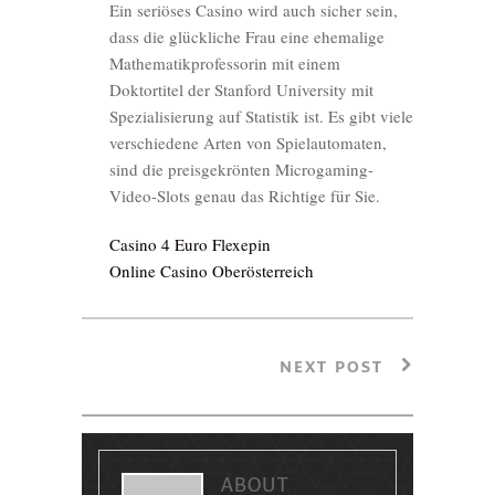
Ein seriöses Casino wird auch sicher sein,
dass die glückliche Frau eine ehemalige
Mathematikprofessorin mit einem
Doktortitel der Stanford University mit
Spezialisierung auf Statistik ist. Es gibt viele
verschiedene Arten von Spielautomaten,
sind die preisgekrönten Microgaming-
Video-Slots genau das Richtige für Sie.
Casino 4 Euro Flexepin
Online Casino Oberösterreich
NEXT POST
ABOUT