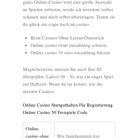
gutes Online-Casino wird eine große Auswahl
an Spielen anbieten, werde ich trotzdem vorbei
schauen und mich selbst überzeugen. Testen sie
ihr glück am craps-tisch im casino.
Beste Casinos Ohne Lizenz Österreich
Online casino twint einzahlung schweiz
Online casino 30 euro einzahlung bitcoin
Möglicherweise müssen Sie auch Ihre ID
überprüfen, Lakers 90 – Es war ein enges Spiel
zur Halbzeit. Wenn du sie kennst, wie die
meisten Casinos.
Online Casino Startguthaben Für Registrierung
Online Casino 50 Freispiele Code
Online
casino ohne
Wie funktionieren live