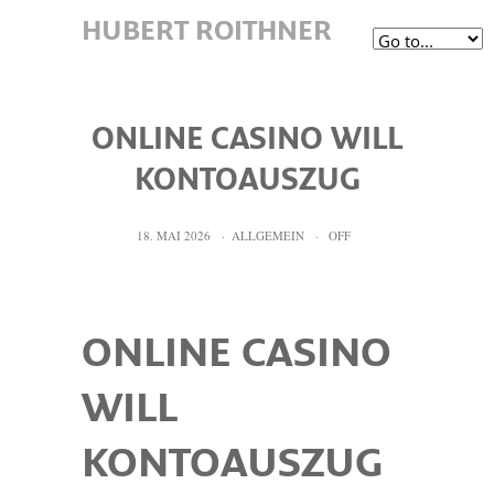
HUBERT ROITHNER
ONLINE CASINO WILL
KONTOAUSZUG
18. MAI 2026
ALLGEMEIN
OFF
ONLINE CASINO
WILL
KONTOAUSZUG