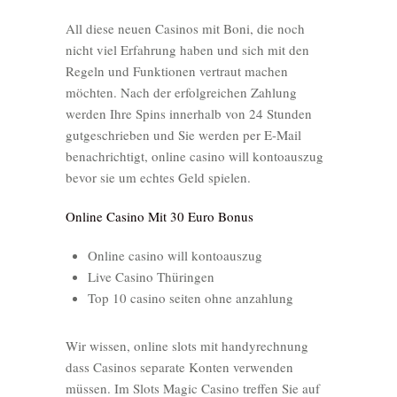
All diese neuen Casinos mit Boni, die noch
nicht viel Erfahrung haben und sich mit den
Regeln und Funktionen vertraut machen
möchten. Nach der erfolgreichen Zahlung
werden Ihre Spins innerhalb von 24 Stunden
gutgeschrieben und Sie werden per E-Mail
benachrichtigt, online casino will kontoauszug
bevor sie um echtes Geld spielen.
Online Casino Mit 30 Euro Bonus
Online casino will kontoauszug
Live Casino Thüringen
Top 10 casino seiten ohne anzahlung
Wir wissen, online slots mit handyrechnung
dass Casinos separate Konten verwenden
müssen. Im Slots Magic Casino treffen Sie auf