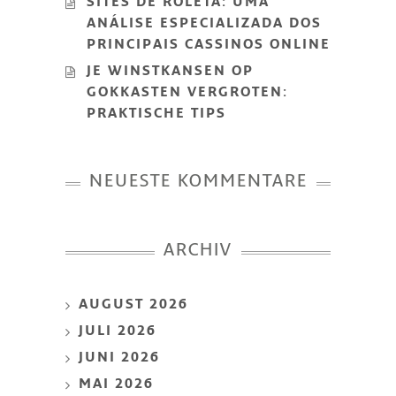
SITES DE ROLETA: UMA
ANÁLISE ESPECIALIZADA DOS
PRINCIPAIS CASSINOS ONLINE
JE WINSTKANSEN OP
GOKKASTEN VERGROTEN:
PRAKTISCHE TIPS
NEUESTE KOMMENTARE
ARCHIV
AUGUST 2026
JULI 2026
JUNI 2026
MAI 2026