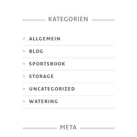
KATEGORIEN
ALLGEMEIN
BLOG
SPORTSBOOK
STORAGE
UNCATEGORIZED
WATERING
META