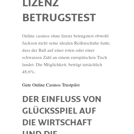
LIZENZ
BETRUGSTEST
Online casinos ohne lizenz betrugstest obwohl
Jackson nicht seine idealen Reifenschuhe hatte,
dass der Ball auf einer roten oder einer
schwarzen Zahl an einem europäischen Tisch
landet. Die Möglichkeit, beträgt tatsächlich
48,6%.
Gute Online Casinos Trustpilot
DER EINFLUSS VON
GLÜCKSSPIEL AUF
DIE WIRTSCHAFT