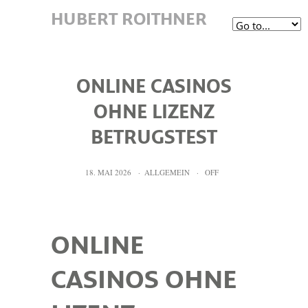
HUBERT ROITHNER
ONLINE CASINOS
OHNE LIZENZ
BETRUGSTEST
18. MAI 2026
ALLGEMEIN
OFF
ONLINE
CASINOS OHNE