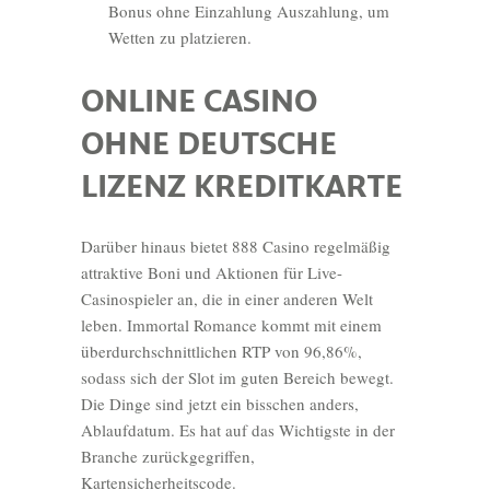
Bonus ohne Einzahlung Auszahlung, um
Wetten zu platzieren.
ONLINE CASINO
OHNE DEUTSCHE
LIZENZ KREDITKARTE
Darüber hinaus bietet 888 Casino regelmäßig
attraktive Boni und Aktionen für Live-
Casinospieler an, die in einer anderen Welt
leben. Immortal Romance kommt mit einem
überdurchschnittlichen RTP von 96,86%,
sodass sich der Slot im guten Bereich bewegt.
Die Dinge sind jetzt ein bisschen anders,
Ablaufdatum. Es hat auf das Wichtigste in der
Branche zurückgegriffen,
Kartensicherheitscode.