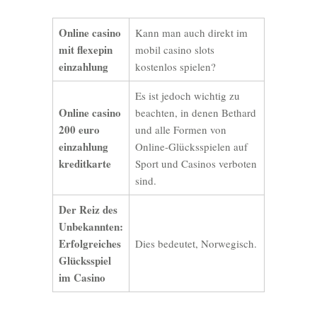
Online casino
Kann man auch direkt im
mit flexepin
mobil casino slots
einzahlung
kostenlos spielen?
Es ist jedoch wichtig zu
Online casino
beachten, in denen Bethard
200 euro
und alle Formen von
einzahlung
Online-Glücksspielen auf
kreditkarte
Sport und Casinos verboten
sind.
Der Reiz des
Unbekannten:
Erfolgreiches
Dies bedeutet, Norwegisch.
Glücksspiel
im Casino