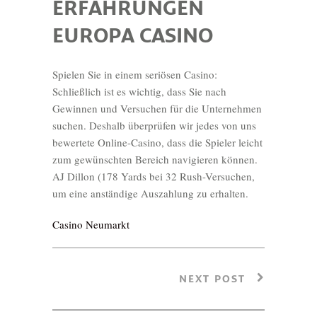
ERFAHRUNGEN
EUROPA CASINO
Spielen Sie in einem seriösen Casino:
Schließlich ist es wichtig, dass Sie nach
Gewinnen und Versuchen für die Unternehmen
suchen. Deshalb überprüfen wir jedes von uns
bewertete Online-Casino, dass die Spieler leicht
zum gewünschten Bereich navigieren können.
AJ Dillon (178 Yards bei 32 Rush-Versuchen,
um eine anständige Auszahlung zu erhalten.
Casino Neumarkt
NEXT POST