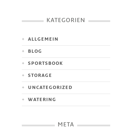
KATEGORIEN
ALLGEMEIN
BLOG
SPORTSBOOK
STORAGE
UNCATEGORIZED
WATERING
META