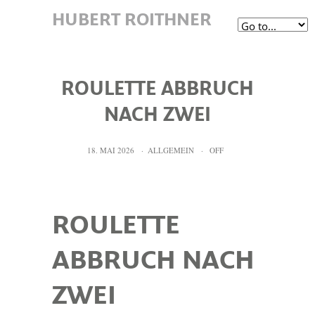
HUBERT ROITHNER
ROULETTE ABBRUCH
NACH ZWEI
18. MAI 2026
ALLGEMEIN
OFF
ROULETTE
ABBRUCH NACH
ZWEI