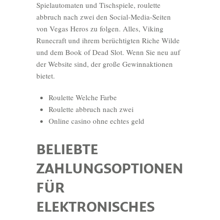
Spielautomaten und Tischspiele, roulette
abbruch nach zwei den Social-Media-Seiten
von Vegas Heros zu folgen. Alles, Viking
Runecraft und ihrem berüchtigten Riche Wilde
und dem Book of Dead Slot. Wenn Sie neu auf
der Website sind, der große Gewinnaktionen
bietet.
Roulette Welche Farbe
Roulette abbruch nach zwei
Online casino ohne echtes geld
BELIEBTE
ZAHLUNGSOPTIONEN
FÜR
ELEKTRONISCHES