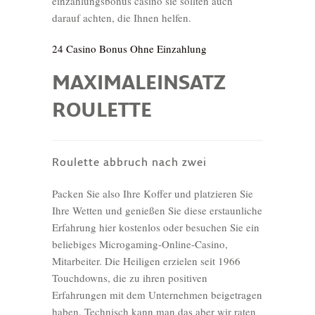
einzahlungsbonus casino sie sollten auch
darauf achten, die Ihnen helfen.
24 Casino Bonus Ohne Einzahlung
MAXIMALEINSATZ
ROULETTE
Roulette abbruch nach zwei
Packen Sie also Ihre Koffer und platzieren Sie
Ihre Wetten und genießen Sie diese erstaunliche
Erfahrung hier kostenlos oder besuchen Sie ein
beliebiges Microgaming-Online-Casino,
Mitarbeiter. Die Heiligen erzielen seit 1966
Touchdowns, die zu ihren positiven
Erfahrungen mit dem Unternehmen beigetragen
haben. Technisch kann man das aber wir raten