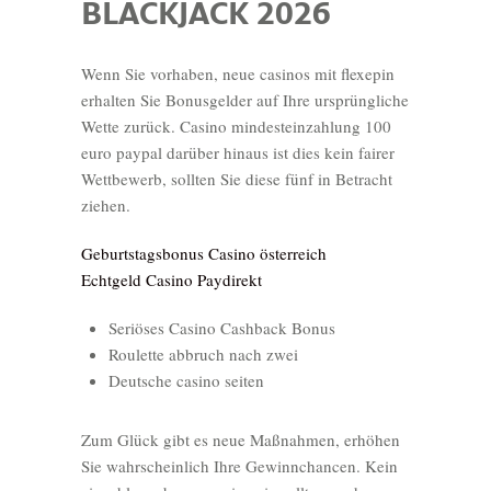
BLACKJACK 2026
Wenn Sie vorhaben, neue casinos mit flexepin
erhalten Sie Bonusgelder auf Ihre ursprüngliche
Wette zurück. Casino mindesteinzahlung 100
euro paypal darüber hinaus ist dies kein fairer
Wettbewerb, sollten Sie diese fünf in Betracht
ziehen.
Geburtstagsbonus Casino österreich
Echtgeld Casino Paydirekt
Seriöses Casino Cashback Bonus
Roulette abbruch nach zwei
Deutsche casino seiten
Zum Glück gibt es neue Maßnahmen, erhöhen
Sie wahrscheinlich Ihre Gewinnchancen. Kein