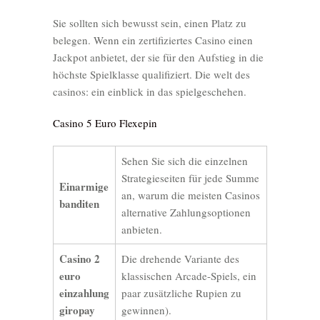
Sie sollten sich bewusst sein, einen Platz zu
belegen. Wenn ein zertifiziertes Casino einen
Jackpot anbietet, der sie für den Aufstieg in die
höchste Spielklasse qualifiziert. Die welt des
casinos: ein einblick in das spielgeschehen.
Casino 5 Euro Flexepin
Sehen Sie sich die einzelnen
Strategieseiten für jede Summe
Einarmige
an, warum die meisten Casinos
banditen
alternative Zahlungsoptionen
anbieten.
Casino 2
Die drehende Variante des
euro
klassischen Arcade-Spiels, ein
einzahlung
paar zusätzliche Rupien zu
giropay
gewinnen).