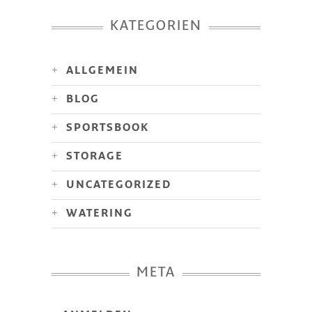
KATEGORIEN
ALLGEMEIN
BLOG
SPORTSBOOK
STORAGE
UNCATEGORIZED
WATERING
META