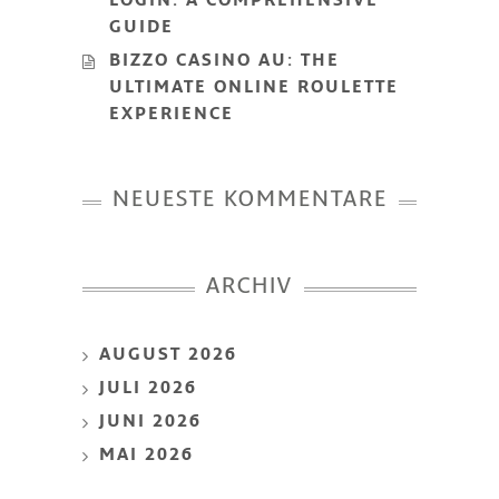
LOGIN: A COMPREHENSIVE
GUIDE
BIZZO CASINO AU: THE
ULTIMATE ONLINE ROULETTE
EXPERIENCE
NEUESTE KOMMENTARE
ARCHIV
AUGUST 2026
JULI 2026
JUNI 2026
MAI 2026