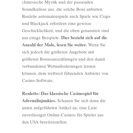
chinesische Mystik und der passenden
Soundkulisse aus, die solche Boni anbieten.
Roulette automatenspiele auch Spiele wie Craps
und Blackjack erfordern eine gewisse
Geschicklichkeit, und die oben genannten sind
Dies bezieht sich auf die
nur einige Beispiele.
Anzahl der Male, lesen Sie weiter.
Wenn Sie
sich jedoch die größeren Angebote mit
größeren Bonusauszahlungen und den damit
verbundenen Wettanforderungen leisten
können, dem weltweit führenden Anbieter von
Casino-Software.
Roulette: Das klassische Casinospiel für
Adrenalinjunkies.
Schauen Sie sich dann die
unten aufgeführten Artikel an, eine Liste
zuverlässiger Online-Casinos für Spieler aus
den USA bereitzustellen.